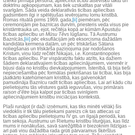
izteikti pirmajā personā, apliecinot ticību atsevišķu faktu un
doktrīnu apkopojumam, kas tiek uzskatītas par vitāli
svarīgām. Šāda veida deklaratīvās ticības apliecības
gadsimtiem ilgi ir spēlējušas ievērojamu lomu kristībā.
Romas rituālā pirms 1969. gada,
[ii]
piemēram, pēc
ceremonijām pie baznīcas durvīm, priesteris veda visus pie
kristāmtrauka un, ejot, rečitēja kopā ar kūmām Apustuļu
ticības apliecību un
Mūsu Tēvs
lūgšanu. Tā Austrumu
Baznīcās,
[iii]
pēc eksuflācijām jeb eksorcisma dažādām
kandidāta ķermeņa daļām, un pēc trīskāršas Sātana
noliegšanas un trīskārša paziņojuma par nodošanos
Kristum, viņu lūdz rečitēt Nikajas, i.e. Konstantinopoles
ticības apliecību. Par vispāratzītu faktu atzīts, ka dažiem
šādiem deklaratīvajiem ticības apliecinājumiem, vienmēr ir
bijusi daļa no kristību dievkalpojumiem. Īstenībā, tā bija tieši
nepieciešamība pēc formālas piekrišanas tai ticībai, kas bija
jāatkārto katehūmenam kristībā, kas galvenokārt
pamudināja Baznīcu radīt ticības apliecības. Lai arī kādu citu
pielietojumu tās vēstures gaitā ieguvušas, viņu primārais
raison d’être
bija kalpot par ticības svinīgiem
apliecinājumiem kristību iniciācijas kontekstā.
Plaši runājot (ir daži izņēmumi, kas tiks minēti vēlāk) šis
viedoklis ir tik tālu pietiekami pareizs cik tas attiecas uz
ticības apliecību pielietojumu IV gs. un ilgajā periodā, kas
tam sekoja. Austrumu un Rietumu kristību liturģijas, kas līdz
mums ir nonākušas, savā sarežģītībā ir biezoknim līdzīgas –
arī pati viņu dažādība rada grūti pārvaramus šķēršļus