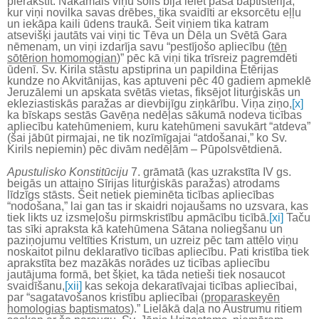
pierakstīt. Nākamais viņu solis bija ieiet pašā baptistērijā,
kur viņi novilka savas drēbes, tika svaidīti ar eksorcētu eļļu
un iekāpa kaili ūdens traukā. Šeit viņiem tika katram
atsevišķi jautāts vai viņi tic Tēva un Dēla un Svētā Gara
nēmenam, un viņi izdarīja savu “pestījošo apliecību (
tēn
sōtērion homomogian
)” pēc kā viņi tika trīsreiz pagremdēti
ūdenī. Sv. Kirila stāstu apstiprina un papildina Etērijas
kundze no Akvitānijas, kas aptuveni pēc 40 gadiem apmeklē
Jeruzālemi un apskata svētās vietas, fiksējot liturģiskās un
ekleziastiskās paražas ar dievbijīgu ziņkārību. Viņa ziņo,
[x]
ka bīskaps sestās Gavēņa nedēļas sākumā nodeva ticības
apliecību katehūmeniem, kuru katehūmeni savukārt “atdeva”
(šai jābūt pirmajai, ne tik nozīmīgajai “atdošanai,” ko Sv.
Kirils nepiemin) pēc divām nedēļām – Pūpolsvētdienā.
Apustulisko Konstitūciju
7. grāmatā (kas uzrakstīta IV gs.
beigās un attaino Sīrijas liturģiskās paražas) atrodams
līdzīgs stāsts. Šeit netiek pieminēta ticības apliecības
“nodošana,” lai gan tas ir skaidri nojaušams no uzsvara, kas
tiek likts uz izsmeļošu pirmskristību apmācību ticībā.
[xi]
Taču
tas sīki apraksta kā katehūmena Sātana noliegšanu un
paziņojumu veltīties Kristum, un uzreiz pēc tam attēlo viņu
noskaitot pilnu deklaratīvo ticības apliecību. Pati kristība tiek
aprakstīta bez mazākās norādes uz ticības apliecību
jautājuma formā, bet šķiet, ka tāda netieši tiek nosaucot
svaidīšanu,
[xii]
kas sekoja dekaratīvajai ticības apliecībai,
par “sagatavošanos kristību apliecībai (
proparaskeyēn
homologias baptismatos
).” Lielākā daļa no Austrumu ritiem