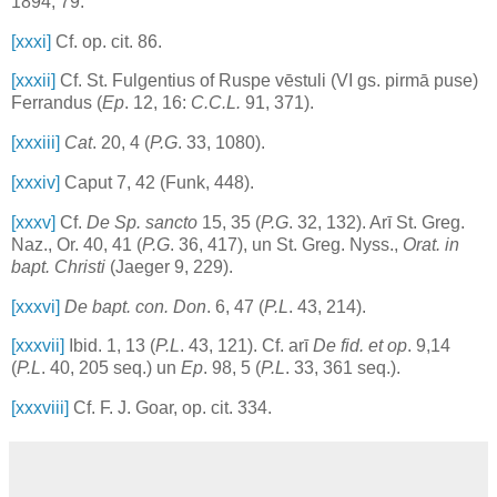
1894, 79.
[xxxi]
Cf. op. cit. 86.
[xxxii]
Cf. St. Fulgentius of Ruspe vēstuli (VI gs. pirmā puse)
Ferrandus (
Ep
. 12, 16:
C.C.L.
91, 371).
[xxxiii]
Cat
. 20, 4 (
P.G
. 33, 1080).
[xxxiv]
Caput 7, 42 (Funk, 448).
[xxxv]
Cf.
De Sp. sancto
15, 35 (
P.G
. 32, 132). Arī St. Greg.
Naz., Or. 40, 41 (
P.G
. 36, 417), un St. Greg. Nyss.,
Orat. in
bapt. Christi
(Jaeger 9, 229).
[xxxvi]
De bapt. con. Don
. 6, 47 (
P.L
. 43, 214).
[xxxvii]
Ibid. 1, 13 (
P.L
. 43, 121). Cf. arī
De fid. et op
. 9,14
(
P.L
. 40, 205 seq.) un
Ep
. 98, 5 (
P.L
. 33, 361 seq.).
[xxxviii]
Cf. F. J. Goar, op. cit. 334.