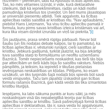
nozīmēm – piemēram, tādu kā Apustuļu ticības apliecību.
Tas, ko mēs vēlamies izzināt, ir vide, kurā deklaratīvie
izteikumi, tādi kā iepriekšminētais, radās un kādi motīvi
pamudināja kristiešus tos izveidot. Un šeit mums jāsastopas
ar universāli pieņemtu atbildi. Tiek apgalvots, ka ticības
apliecības radās saistībā ar kristības ritu. “Nav apšaubāms,”
piebilst Hans Lietzmann, “ka visu ticību apliecību pamatā ir
formula, kuru pirms savas kristības izteica kristāmais vai arī,
kura tika viņam dzirdot izrunāta un viņš tai piekrita.”
[i]
Šis jautājums, prasa smērā rūpīgu pārbaudi. Nevar būt
šaubu (un šīs nodaļas debate kalpos, lai to pamatotu), ka
ticības apliecības ir, vēsturiski runājot, cieši saistītas ar
kristību. Jebkurā gadījumā, turklāt jāatzīst, ka bija ārkārtīgi
tuva saistība starp to formulējumu un neofītu uzņemšanu
Baznīcā. Tomēr nepieciešams noskaidrot, kas tieši tās bija
par attiecībām un tieši kāds bija šo saistību raksturs. Nebūs
pārspīlēts, ja teiksim, ka iepirekš ir tikušas pielaistas
ievērojamas neskaidrības un kļūdas. Pētījums, ko esam
uzsākuši, un tiks turpināts šajā nodaļā būs spiests būt savā
veidā virspusējs. Taču tam jāpalīdz izskaidrot gan ticības
formulu rašanos Baznīcā, gan kādā veidā tās tika izmantotas
kristību liturģijā.
Iespējams, ka labs sākuma punkts ar kuru sākt, ja mēs
noskaidrojam visā tās nepabeigtībā teoriju par ticības
apliecību saistību ar kristību. Savā pašreizējajā formā ticības
apliecības ir deklaratīvas, tās ir, sava veida īsi apgalvojumi,