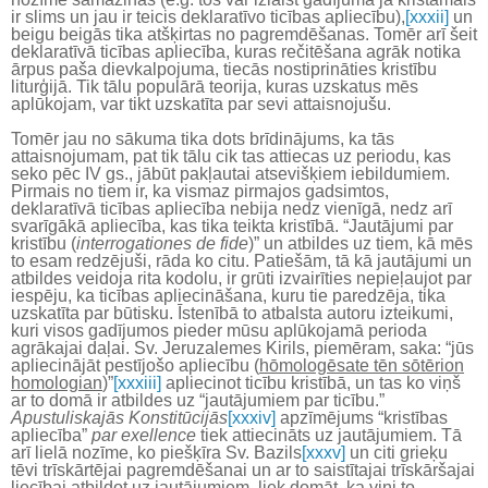
ir slims un jau ir teicis deklaratīvo ticības apliecību),
[xxxii]
un
beigu beigās tika atšķirtas no pagremdēšanas. Tomēr arī šeit
deklaratīvā ticības apliecība, kuras rečitēšana agrāk notika
ārpus paša dievkalpojuma, tiecās nostiprināties kristību
liturģijā. Tik tālu populārā teorija, kuras uzskatus mēs
aplūkojam, var tikt uzskatīta par sevi attaisnojušu.
Tomēr jau no sākuma tika dots brīdinājums, ka tās
attaisnojumam, pat tik tālu cik tas attiecas uz periodu, kas
seko pēc IV gs., jābūt pakļautai atsevišķiem iebildumiem.
Pirmais no tiem ir, ka vismaz pirmajos gadsimtos,
deklaratīvā ticības apliecība nebija nedz vienīgā, nedz arī
svarīgākā apliecība, kas tika teikta kristībā. “Jautājumi par
kristību (
interrogationes de fide
)” un atbildes uz tiem, kā mēs
to esam redzējuši, rāda ko citu. Patiešām, tā kā jautājumi un
atbildes veidoja rita kodolu, ir grūti izvairīties nepieļaujot par
iespēju, ka ticības apliecināšana, kuru tie paredzēja, tika
uzskatīta par būtisku. Īstenībā to atbalsta autoru izteikumi,
kuri visos gadījumos pieder mūsu aplūkojamā perioda
agrākajai daļai. Sv. Jeruzalemes Kirils, piemēram, saka: “jūs
apliecinājāt pestījošo apliecību (
hōmologēsate tēn sōtērion
homologian
)”
[xxxiii]
apliecinot ticību kristībā, un tas ko viņš
ar to domā ir atbildes uz “jautājumiem par ticību.”
Apustuliskajās Konstitūcijās
[xxxiv]
apzīmējums “kristības
apliecība”
par exellence
tiek attiecināts uz jautājumiem. Tā
arī lielā nozīme, ko piešķīra Sv. Bazils
[xxxv]
un citi grieķu
tēvi trīskārtējai pagremdēšanai un ar to saistītajai trīskāršajai
liecībai atbildot uz jautājumiem, liek domāt, ka viņi to