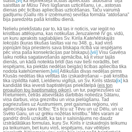
stāstīt,
[vi]
ka iepriekšējā ticības apliecības “atdošana” bija
saistītas ar
Mūsu Tēvs
lūgšanas uzticēšanu, i.e., astoņas
dienas pēc ticības apliecības uzticēšanas. Taču vairumā
gadījumu (Gallu rits ir izņēmums) sevišķa formāla “atdošana”
bija paredzēta pašā kristību dienā.
Nelielu priekšstatu par to, kā tas ir noticis, var iegūt no
kristības attēlojuma, kas notikušas Jeruzalemē IV gs. vidū,
un kuru apraksts saglabājies Sv. Kirila
Katehētiskajās
lekcijās
(kuras tikušas lasītas vai nu 348. g., kad viņš
joprojām bija priesteris sava bīskapa rīcībā vai iespējams
pēc viņa paša konsekrācijas par bīskapu).
[vii]
Visu Gavēņa
laiku notika sagatavošanās apmācība, kā it visur tajās
dienās, un kādā noteikta brīdī (tas nav tieši norādīts, bet
iespējams, ka piektās nedēļas beigās) ticības apliecība tika
nodota katehūmeniem.
[viii]
Atlikušās divas nedēļas pirms
Klusās nedēļas tika veltītas tās izskaidrošanai – pati kristība
tika izpildīta naktī, Lieldienu vigīlijā, un Sv. Kirils stāsta
[ix]
kā
kandidāti tika ievesti baptistērijas priekštelpā (
eis ton
proaulion tou baptismatos oikon
), un tur, pagriezušies uz
Rietumiem, četrās atsevišķās darbībās noliedza Sātanu,
viņa darbus, viņa greznību un viņa pielūgšanu. Tad
pagriezušies uz Austrumiem, pret gaismas reģionu, viņi
apliecināja savu ticību: “Es ticu uz Tēvu un uz Dēlu, un uz
Svēto Garu, un uz grēku nožēlas kristību.” Mēs varam ar
gandrīz droši uzskatīt, ka tas ir saīsinājums no daudz
izstrādātākas formulas, kuru Sv. Kirils ir izskaidrojis teikumu
pa teikumam, bet kuru viņš, iespējams, nav vēlējies