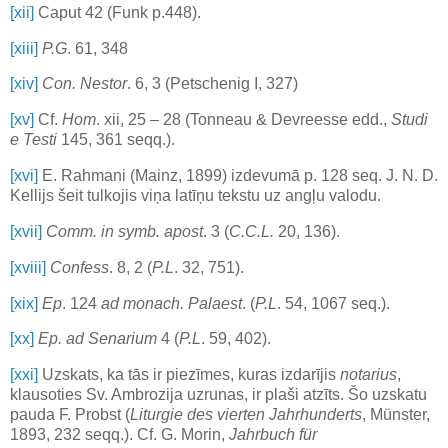
[xii]
Caput 42 (Funk p.448).
[xiii]
P.G
. 61, 348
[xiv]
Con. Nestor
. 6, 3 (Petschenig I, 327)
[xv]
Cf.
Hom
. xii, 25 – 28 (Tonneau & Devreesse edd.,
Studi
e Testi
145, 361 seqq.).
[xvi]
E. Rahmani (Mainz, 1899) izdevumā p. 128 seq. J. N. D.
Kellijs šeit tulkojis viņa latīņu tekstu uz angļu valodu.
[xvii]
Comm. in symb. apost
. 3 (
C.C.L.
20, 136).
[xviii]
Confess
. 8, 2 (
P.L
. 32, 751).
[xix]
Ep
. 124
ad monach. Palaest
. (
P.L
. 54, 1067 seq.).
[xx]
Ep. ad Senarium
4 (
P.L
. 59, 402).
[xxi]
Uzskats, ka tās ir piezīmes, kuras izdarījis
notarius
,
klausoties Sv. Ambrozija uzrunas, ir plaši atzīts. Šo uzskatu
pauda F. Probst (
Liturgie des vierten Jahrhunderts
, Münster,
1893, 232 seqq.). Cf. G. Morin,
Jahrbuch für