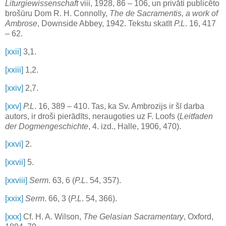
Liturgiewissenschaft
viii, 1928, 86 – 106, un privāti publicēto
brošūru Dom R. H. Connolly,
The de Sacramentis, a work of
Ambrose
, Downside Abbey, 1942. Tekstu skatīt
P.L
. 16, 417
– 62.
[xxii]
3,1.
[xxiii]
1,2.
[xxiv]
2,7.
[xxv]
P.L
. 16, 389 – 410. Tas, ka Sv. Ambrozijs ir šī darba
autors, ir droši pierādīts, neraugoties uz F. Loofs (
Leitfaden
der Dogmengeschichte
, 4. izd., Halle, 1906, 470).
[xxvi]
2.
[xxvii]
5.
[xxviii]
Serm
. 63, 6 (
P.L
. 54, 357).
[xxix]
Serm
. 66, 3 (
P.L
. 54, 366).
[xxx]
Cf. H. A. Wilson,
The Gelasian Sacramentary
, Oxford,