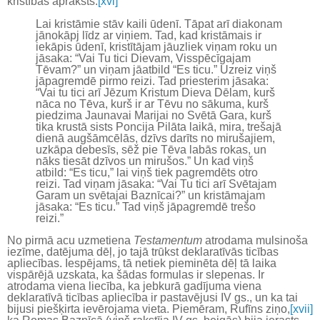
kristības apraksts:
[xvi]
Lai kristāmie stāv kaili ūdenī. Tāpat arī diakonam
jānokāpj līdz ar viņiem. Tad, kad kristāmais ir
iekāpis ūdenī, kristītājam jāuzliek viņam roku un
jāsaka: “Vai Tu tici Dievam, Visspēcīgajam
Tēvam?” un viņam jāatbild “Es ticu.” Uzreiz viņš
jāpagremdē pirmo reizi. Tad priesterim jāsaka:
“Vai tu tici arī Jēzum Kristum Dieva Dēlam, kurš
nāca no Tēva, kurš ir ar Tēvu no sākuma, kurš
piedzima Jaunavai Marijai no Svētā Gara, kurš
tika krustā sists Poncija Pilāta laikā, mira, trešajā
dienā augšāmcēlās, dzīvs darīts no mirušajiem,
uzkāpa debesīs, sēž pie Tēva labās rokas, un
nāks tiesāt dzīvos un mirušos.” Un kad viņš
atbild: “Es ticu,” lai viņš tiek pagremdēts otro
reizi. Tad viņam jāsaka: “Vai Tu tici arī Svētajam
Garam un svētajai Baznīcai?” un kristāmajam
jāsaka: “Es ticu.” Tad viņš jāpagremdē trešo
reizi.”
No pirmā acu uzmetiena
Testamentum
atrodama mulsinoša
iezīme, datējuma dēļ, jo tajā trūkst deklaratīvās ticības
apliecības. Iespējams, tā netiek pieminēta dēļ tā laika
vispārējā uzskata, ka šādas formulas ir slepenas. Ir
atrodama viena liecība, ka jebkurā gadījuma viena
deklaratīvā ticības apliecība ir pastavējusi IV gs., un ka tai
bijusi piešķirta ievērojama vieta. Piemēram, Rufīns ziņo,
[xvii]