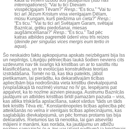
kādā tu viņiem uzdod šos jautājumus (
sub has
interrogationes
): “Vai tu tici Dievam
visspēcīgajam Tēvam?”
Resp
.: “Es ticu.” “Vai tu
tici arī Jēzum Kristum viņa vienīgajam Dēlam,
mūsu Kungam, kurš piedzima un cieta?”
Resp
.:
“Es ticu.” “Vai tu tici arī Svētajam Garam, svētajai
Baznīcai, grēku piedošanai, miesas
augšāmcelšanai?”
Resp
.: “Es ticu.” Tad pēc
katras atbildes pagremdē ūdenī viņu trīs reizes
(
deinde per singulas vices mergis eum tertio in
aqua
).
Šo neskaidro faktu apkopojuma apskats neizbēgami bija īss
un nepilnīgs. Liturģiju pētniecības laukā šodien neviens cits
uzdevums nav tik svarīgs kā kristības un ar to saistītu ritu
klasificēšana, un to evolūcijas konstruktīvas teorijas
izstrādāšana. Tomēr no tā, kas tika pateikts, jābūt
pietikamam, lai pierādītu, ka dekaratīvajām ticības
apliecībām bija nodrošināta vieta kristību dievkalpojumā
(visplašākajā tā nozīmē) vismaz no IV gs. Iespējams pat
apgalvot, ka to nozīme aizvien pieauga. Austrumu Baznīcās
jautājumi un atbildes kristības brīdī pamazām pazuda – viss,
kas atlika trīskārša apslacīšana, sakot vārdus “tāds un tāds
tiek kristīts Tēva etc.” Konstantinopoles ticības apliecība pēc
atteikšanās no velna ir vienīgais ticības apliecinājums, kas
saglabājās dievkalpojumā, un pēc formas protams tas bija
deklaratīvs. Rietumos tas tā nenotika, lai gan atsevišķi
mājieni ir manāmi, kas norāda, ka jautājumu un atbilžu
nozīme samazinās (e.g. tos var izlaist gadījumā ja kristāmais