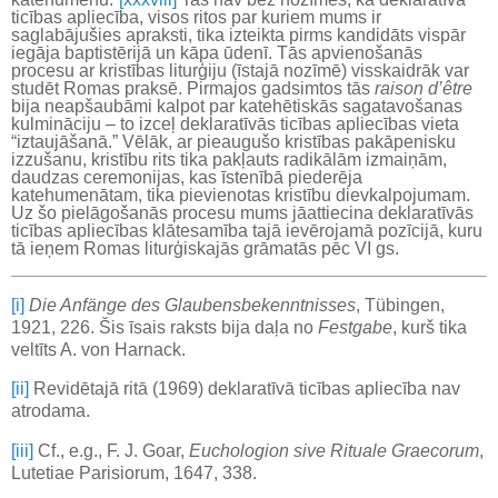
ticības apliecība, visos ritos par kuriem mums ir
saglabājušies apraksti, tika izteikta pirms kandidāts vispār
iegāja baptistērijā un kāpa ūdenī. Tās apvienošanās
procesu ar kristības liturģiju (īstajā nozīmē) visskaidrāk var
studēt Romas praksē. Pirmajos gadsimtos tās
raison d’être
bija neapšaubāmi kalpot par katehētiskās sagatavošanas
kulmināciju – to izceļ deklaratīvās ticības apliecības vieta
“iztaujāšanā.” Vēlāk, ar pieaugušo kristības pakāpenisku
izzušanu, kristību rits tika pakļauts radikālām izmaiņām,
daudzas ceremonijas, kas īstenībā piederēja
katehumenātam, tika pievienotas kristību dievkalpojumam.
Uz šo pielāgošanās procesu mums jāattiecina deklaratīvās
ticības apliecības klātesamība tajā ievērojamā pozīcijā, kuru
tā ieņem Romas liturģiskajās grāmatās pēc VI gs.
[i]
Die Anfänge des Glaubensbekenntnisses
, Tübingen,
1921, 226. Šis īsais raksts bija daļa no
Festgabe
, kurš tika
veltīts A. von Harnack.
[ii]
Revidētajā ritā (1969) deklaratīvā ticības apliecība nav
atrodama.
[iii]
Cf., e.g., F. J. Goar,
Euchologion
sive Rituale Graecorum
,
Lutetiae Parisiorum, 1647, 338.