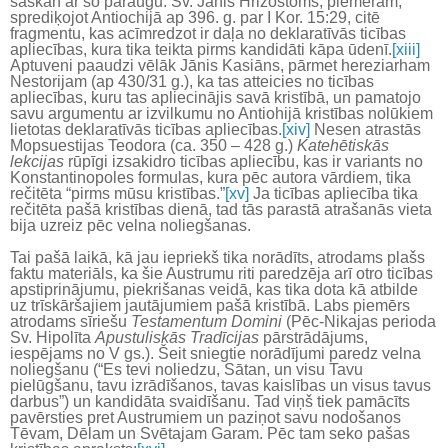
saskan ar šo paraugu. Sv. Jānis Hrizostoms, piemēram,
sprediķojot Antiochijā ap 396. g. par I Kor. 15:29, citē
fragmentu, kas acīmredzot ir daļa no deklaratīvās ticības
apliecības, kura tika teikta pirms kandidāti kāpa ūdenī.
[xiii]
Aptuveni paaudzi vēlāk Jānis Kasiāns, pārmet hereziarham
Nestorijam (ap 430/31 g.), ka tas atteicies no ticības
apliecības, kuru tas apliecinājis savā kristībā, un pamatojo
savu argumentu ar izvilkumu no Antiohijā kristības nolūkiem
lietotas deklaratīvās ticības apliecības.
[xiv]
Nesen atrastās
Mopsuestijas Teodora (ca. 350 – 428 g.)
Katehētiskās
lekcijas
rūpīgi izsakidro ticības apliecību, kas ir variants no
Konstantinopoles formulas, kura pēc autora vārdiem, tika
rečitēta “pirms mūsu kristības.”
[xv]
Ja ticības apliecība tika
rečitēta pašā kristības dienā, tad tās parastā atrašanās vieta
bija uzreiz pēc velna noliegšanas.
Tai pašā laikā, kā jau iepriekš tika norādīts, atrodams plašs
faktu materiāls, ka šie Austrumu riti paredzēja arī otro ticības
apstiprinājumu, piekrišanas veidā, kas tika dota kā atbilde
uz trīskāršajiem jautājumiem pašā kristībā. Labs piemērs
atrodams sīriešu
Testamentum Domini
(Pēc-Nikajas perioda
Sv. Hipolīta
Apustuliskās Tradīcijas
pārstrādājums,
iespējams no V gs.). Šeit sniegtie norādījumi paredz velna
noliegšanu (“Es tevi noliedzu, Sātan, un visu Tavu
pielūgšanu, tavu izrādīšanos, tavas kaislības un visus tavus
darbus”) un kandidāta svaidīšanu. Tad viņš tiek pamācīts
pavērsties pret Austrumiem un paziņot savu nodošanos
Tēvam, Dēlam un Svētajam Garam. Pēc tam seko pašas