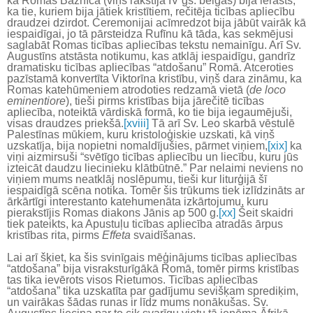
ka Romas Baznīcā (viņš rakstīja IV gs. beigās) bija ierasts,
ka tie, kuriem bija jātiek kristītiem, rečitēja ticības apliecību
draudzei dzirdot. Ceremonijai acīmredzot bija jābūt vairāk kā
iespaidīgai, jo tā pārsteidza Rufīnu kā tāda, kas sekmējusi
saglabāt Romas ticības apliecības tekstu nemainīgu. Arī Sv.
Augustīns atstāsta notikumu, kas atklāj iespaidīgu, gandrīz
dramatisku ticības apliecības “atdošanu” Romā. Atceroties
pazīstamā konvertīta Viktorīna kristību, viņš dara zināmu, ka
Romas katehūmeniem atrodoties redzamā vietā (
de loco
eminentiore
), tieši pirms kristības bija jārečitē ticības
apliecība, noteiktā vārdiskā formā, ko tie bija iegaumējuši,
visas draudzes priekšā.
[xviii]
Tā arī Sv. Leo skarbā vēstulē
Palestīnas mūkiem, kuru kristoloģiskie uzskati, kā viņš
uzskatīja, bija nopietni nomaldījušies, pārmet viņiem,
[xix]
ka
viņi aizmirsuši “svētīgo ticības apliecību un liecību, kuru jūs
izteicāt daudzu liecinieku klātbūtnē.” Par nelaimi neviens no
viņiem mums neatklāj noslēpumu, tieši kur liturģijā šī
iespaidīgā scēna notika. Tomēr šis trūkums tiek izlīdzināts ar
ārkārtīgi interestanto katehumenāta izkārtojumu, kuru
pierakstījis Romas diakons Jānis ap 500 g.
[xx]
Šeit skaidri
tiek pateikts, ka Apustuļu ticības apliecība atradās ārpus
kristības rita, pirms
Effeta
svaidīšanas.
Lai arī šķiet, ka šis svinīgais mēģinājums ticības apliecības
“atdošana” bija visraksturīgākā Romā, tomēr pirms kristības
tas tika ievērots visos Rietumos. Ticības apliecības
“atdošana” tika uzskatīta par gadījumu sevišķam sprediķim,
un vairākas šādas runas ir līdz mums nonākušas. Sv.