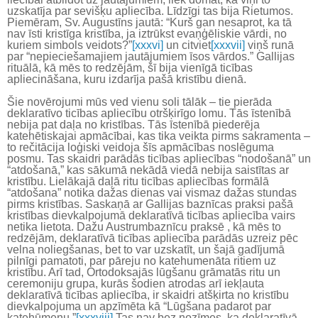
uzskatīja par sevišķu apliecība. Līdzīgi tas bija Rietumos.
Piemēram, Sv. Augustīns jautā: “Kurš gan nesaprot, ka tā
nav īsti kristīga kristība, ja iztrūkst evaņģēliskie vārdi, no
kuriem simbols veidots?”
[xxxvi]
un citviet
[xxxvii]
viņš runā
par “nepieciešamajiem jautājumiem īsos vārdos.” Gallijas
rituālā, kā mēs to redzējām, šī bija vienīgā ticības
apliecināšana, kuru izdarīja pašā kristību dienā.
Šie novērojumi mūs ved vienu soli tālāk – tie pierāda
deklaratīvo ticības apliecību otršķirīgo lomu. Tās īstenībā
nebija pat daļa no kristības. Tās īstenībā piederēja
katehētiskajai apmācībai, kas tika veikta pirms sakramenta –
to rečitācija loģiski veidoja šīs apmācības noslēguma
posmu. Tas skaidri parādās ticības apliecības “nodošanā” un
“atdošanā,” kas sākumā nekādā viedā nebija saistītas ar
kristību. Lielākajā daļā ritu ticības apliecības formālā
“atdošana” notika dažas dienas vai vismaz dažas stundas
pirms kristības. Saskaņā ar Gallijas baznīcas praksi pašā
kristības dievkalpojumā deklaratīvā ticības apliecība vairs
netika lietota. Dažu Austrumbaznīcu praksē , kā mēs to
redzējām, deklaratīvā ticības apliecība parādās uzreiz pēc
velna noliegšanas, bet to var uzskatīt, un šajā gadījumā
pilnīgi pamatoti, par pāreju no katehumenāta ritiem uz
kristību. Arī tad, Ortodoksajās lūgšanu grāmatās ritu un
ceremoniju grupa, kurās šodien atrodas arī iekļauta
deklaratīvā ticības apliecība, ir skaidri atšķirta no kristību
dievkalpojuma un apzīmēta kā “Lūgšana padarot par
katehūmenu.”
[xxxviii]
Tas nav bez nozīmes, ka deklaratīvā