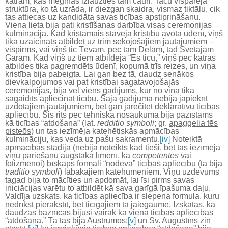
katram, kas mēģinās izlauzties tam cauri. Taču vispārējā
struktūra, ko tā uzrāda, ir diezgan skaidra, vismaz tiktālu, cik
tas attiecas uz kandidāta savas ticības apstiprināšanu.
Viena lieta bija pati kristīšanas darbība visas ceremonijas
kulminācijā. Kad kristāmais stāvēja kristību avota ūdenī, viņš
tika uzaicināts atbildēt uz trim sekojošajiem jautājumiem –
vispirms, vai viņš tic Tēvam, pēc tam Dēlam, tad Svētajam
Garam. Kad viņš uz tiem atbildēja “Es ticu,” viņš pēc katras
atbildes tika pagremdēts ūdenī, kopumā trīs reizes, un viņa
kristība bija pabeigta. Lai gan bez tā, daudz senākos
dievkalpojumos vai pat kristībai sagatavojošajās
ceremonijās, bija vēl viens gadījums, kur no viņa tika
sagaidīts apliecināt ticību. Šajā gadījumā nebija jāpiekrīt
uzdotajiem jautājumiem, bet gan jārečitēt deklaratīvu ticības
apliecību. Šis rits pēc tehniskā nosaukuma bija pazīstams
kā ticības “atdošana” (lat.
redditio symboli
; gr.
apaggelia tēs
pisteōs
) un tas iezīmēja katehētiskās apmācības
kulmināciju, kas veda uz pašu sakramentu.
[iv]
Noteiktā
apmācības stadijā (nebija noteikts kad tieši, bet tas iezīmēja
viņu pāriešanu augstākā līmenī, kā
competentes
vai
fōtizmenoi
) bīskaps formāli “nodeva” ticības apliecību (tā bija
traditio symboli
) labākajiem katehūmeniem. Viņu uzdevums
tagad bija to mācīties un apdomāt, lai īsi pirms savas
iniciācijas varētu to atbildēt kā sava garīgā īpašuma daļu.
Valdīja uzskats, ka ticības apliecība ir slepena formula, kuru
nedrīkst pierakstīt, bet ticīgajiem tā jāiegaumē. Izskatās, ka
daudzās baznīcās bijusi vairāk kā viena ticības apliecības
“atdošana.” Tā tas bija Austrumos;
[v]
un Sv. Augustīns zin