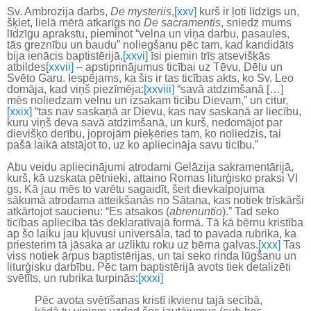
Sv. Ambrozija darbs,
De mysteriis
,
[xxv]
kurš ir ļoti līdzīgs un,
šķiet, lielā mērā atkarīgs no
De sacramentis
, sniedz mums
līdzīgu aprakstu, pieminot “velna un viņa darbu, pasaules,
tās greznību un baudu” noliegšanu pēc tam, kad kandidāts
bija ienācis baptistērijā,
[xxvi]
īsi piemin trīs atsevišķās
atbildes
[xxvii]
– apstiprinājumus ticībai uz Tēvu, Dēlu un
Svēto Garu. Iespējams, ka šis ir tas ticības akts, ko Sv. Leo
domāja, kad viņš piezīmēja:
[xxviii]
“savā atdzimšanā […]
mēs noliedzam velnu un izsakam ticību Dievam,” un citur,
[xxix]
“tas nav saskaņā ar Dievu, kas nav saskaņā ar liecību,
kuru viņš deva savā atdzimšanā, un kurš, nedomājot par
dievišķo derību, joprojām pieķēries tam, ko noliedzis, tai
pašā laikā atstājot to, uz ko apliecināja savu ticību.”
Abu veidu apliecinājumi atrodami Gelāzija sakramentārijā,
kurš, kā uzskata pētnieki, attaino Romas liturģisko praksi VI
gs. Kā jau mēs to varētu sagaidīt, šeit dievkalpojuma
sākumā atrodama atteikšanās no Sātana, kas notiek trīskārši
atkārtojot saucienu: “Es atsakos (
abrenuntio
).” Tad seko
ticības apliecība tās deklaratīvajā formā. Tā kā bērnu kristība
ap šo laiku jau kļuvusi universāla, tad to pavada rubrika, ka
priesterim tā jāsaka ar uzliktu roku uz bērna galvas.
[xxx]
Tas
viss notiek ārpus baptistērijas, un tai seko rinda lūgšanu un
liturģisku darbību. Pēc tam baptistērijā avots tiek detalizēti
svētīts, un rubrika turpinās:
[xxxi]
Pēc avota svētīšanas kristī ikvienu tajā secībā,