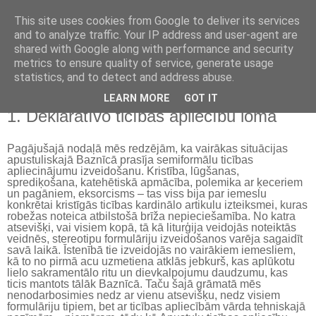
This site uses cookies from Google to deliver its services
Kristietības vēsture
and to analyze traffic. Your IP address and user-agent are
shared with Google along with performance and security
metrics to ensure quality of service, generate usage
statistics, and to detect and address abuse.
▼
LEARN MORE
GOT IT
1. Deklaratīvo ticības apliecību loma
Pagājušajā nodaļā mēs redzējām, ka vairākas situācijas
apustuliskajā Baznīcā prasīja semiformālu ticības
apliecinājumu izveidošanu. Kristība, lūgšanas,
sprediķošana, katehētiskā apmācība, polemika ar ķeceriem
un pagāniem, eksorcisms – tas viss bija par iemeslu
konkrētai kristīgās ticības kardinālo artikulu izteiksmei, kuras
robežas noteica atbilstošā brīža nepieciešamība. No katra
atsevišķi, vai visiem kopā, tā kā liturģija veidojās noteiktās
veidnēs, stereotipu formulāriju izveidošanos varēja sagaidīt
savā laikā. Īstenībā tie izveidojās no vairākiem iemesliem,
kā to no pirmā acu uzmetiena atklās jebkurš, kas aplūkotu
lielo sakramentālo ritu un dievkalpojumu daudzumu, kas
ticis mantots tālāk Baznīcā. Taču šajā grāmatā mēs
nenodarbosimies nedz ar vienu atsevišķu, nedz visiem
formulāriju tipiem, bet ar ticības apliecībām vārda tehniskajā