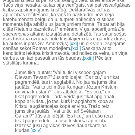
Augustīns liecina par to cik svarīgu vietu tā ieņēma Āfrikā.
Taču viņš nesaka, ka tas bija vienīgais, vai pat visvarīgākais
ticības apstiprinājums kristībā. Deklaratīvās ticības
apliecības rečitēšana, kā viņš to paskaidro, iezīmēja
katehumenāta beigu daļu, turpretī apliecība kristības
momentā bija atbilžu uz jautājumiem formā. Tāpat arī bija
citās Rietumu baznīcās. Piemēram, V gs. apcerējumā
De
sacramentis
attaino iztaujāšanu detalizēti. Tas satur sešas
īsas bīskapa uzrunas nule kristītajiem (tas ir gandrīz droši,
ka autors ir pats Sv. Ambrozijs),
[xxi]
un cik vien iespējams
cenšas sekot Romas modeļiem.
[xxii]
Saskaņā ar to
kanditdāts iekāpa kristāmavotā, tad noliedza velnu un viņa
darbus, un tad pasauli un tās baudas.
[xxiii]
Pēc tam
stāstītājs turpina:
Jums tika jautāts: “Vai tu tici visspēcīgajam
Dievam Tēvam?” Jūs atbildējāt: “Es ticu,” un tikāt
pagremdēti, tas ir, apglabāti. No jauna jums tika
jautāts: “Vai tu tici mūsu Kungam Jēzum Kristum
un viņa krustam?” Jūs atbildējāt: “Es ticu,” un
tikāt pagremdēti. Tādā veidā jūs tikāt apglabāti
kopā ar Kristu, jo tas, kurš ir apglabāts kopā ar
Kristu, augšāmceļas kopā ar viņu. Trešo reizi
jums tika jautāts: “Vai tu tici arī Svētajam
Garam?” Jūs atbildējāt: “Es ticu,” un trešo reizi
tikāt pagremdēti. Tā jūsu trīskāršā apliecība
izdzēsa jūsu agrākās dzīves daudzkārtējās
kļūdas.
[xxiv]