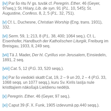
[iv]
Par šo ritu IV gs. tuvāk cf.
Peregrin. Ether
. 46 (Geyer,
97seq.); St. Hilary,
Lib. de syn
. 91 (
P.L
. 10, 545); St.
Augustine,
Confess
. 8, 2, 5 (
P.L
. 32, 751).
[v]
Cf. L. Duchesne,
Christian Worship
(Eng. trans. 1931),
332.
[vi]
Serm
. 59, 1; 213, 8 (
P.L
. 38, 400; 1064 seq.). Cf. L.
Eisenhofer,
Handbuch der Katholischen Liturgik
, Freiburg im
Breisgau, 1933, II, 249 seq.
[vii]
Tā J. Mader,
Der hl. Cyrillus von Jerusalem
, Einsiedeln,
1891, 2 seq.
[viii]
Cat
. 5, 12 (
P.G
. 33, 520 seqq.).
[ix]
Par šo viedokli skatīt Cat, 19, 2 – 9 un 20, 2 – 4 (
P.G
. 33,
1068 seqq. un 1077 seqq.), kuru Sv. Kirils lasīja nule
kristītajiem nākošajā Lieldienu nedēļā.
[x]
Peregrin. Ether
. 46 (Geyer, 97 seq.).
[xi]
Caput 39 (F. X. Funk, 1905 izdevumā pp.440 seqq.).