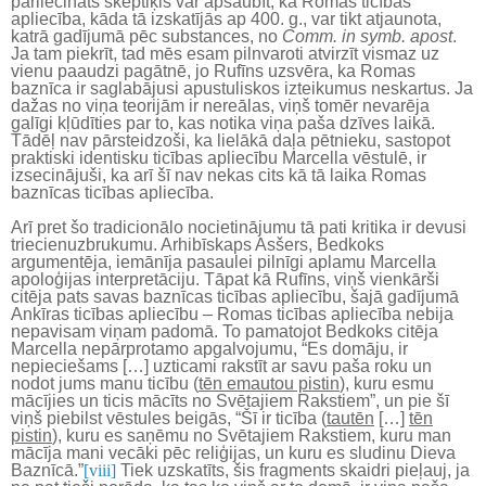
pārliecināts skeptiķis var apšaubīt, ka Romas ticības
apliecība, kāda tā izskatījās ap 400. g., var tikt atjaunota,
katrā gadījumā pēc substances, no
Comm. in symb. apost
.
Ja tam piekrīt, tad mēs esam pilnvaroti atvirzīt vismaz uz
vienu paaudzi pagātnē, jo Rufīns uzsvēra, ka Romas
baznīca ir saglabājusi apustuliskos izteikumus neskartus. Ja
dažas no viņa teorijām ir nereālas, viņš tomēr nevarēja
galīgi kļūdīties par to, kas notika viņa paša dzīves laikā.
Tādēļ nav pārsteidzoši, ka lielākā daļa pētnieku, sastopot
praktiski identisku ticības apliecību Marcella vēstulē, ir
izsecinājuši, ka arī šī nav nekas cits kā tā laika Romas
baznīcas ticības apliecība.
Arī pret šo tradicionālo nocietinājumu tā pati kritika ir devusi
triecienuzbrukumu. Arhibīskaps Asšers, Bedkoks
argumentēja, iemānīja pasaulei pilnīgi aplamu Marcella
apoloģijas interpretāciju. Tāpat kā Rufīns, viņš vienkārši
citēja pats savas baznīcas ticības apliecību, šajā gadījumā
Ankīras ticības apliecību – Romas ticības apliecība nebija
nepavisam viņam padomā. To pamatojot Bedkoks citēja
Marcella nepārprotamo apgalvojumu, “Es domāju, ir
nepieciešams […] uzticami rakstīt ar savu paša roku un
nodot jums manu ticību (
tēn emautou pistin
), kuru esmu
mācījies un ticis mācīts no Svētajiem Rakstiem”, un pie šī
viņš piebilst vēstules beigās, “Šī ir ticība (
tautēn
[…]
tēn
pistin
), kuru es saņēmu no Svētajiem Rakstiem, kuru man
mācīja mani vecāki pēc reliģijas, un kuru es sludinu Dieva
Baznīcā.”
[viii]
Tiek uzskatīts, šis fragments skaidri pieļauj, ja