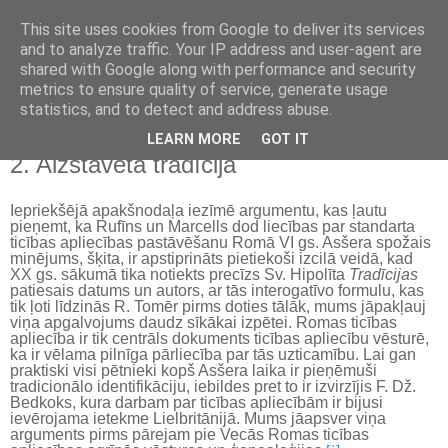
This site uses cookies from Google to deliver its services
Kristietības vēsture
and to analyze traffic. Your IP address and user-agent are
shared with Google along with performance and security
metrics to ensure quality of service, generate usage
statistics, and to detect and address abuse.
▼
LEARN MORE
GOT IT
2. Aizstāvētā tradīcija
Iepriekšējā apakšnodaļa iezīmē argumentu, kas ļautu
pieņemt, ka Rufīns un Marcells dod liecības par standarta
ticības apliecības pastāvēšanu Romā VI gs. Asšera spožais
minējums, šķita, ir apstiprināts pietiekoši izcilā veidā, kad
XX gs. sākumā tika notiekts precīzs Sv. Hipolīta
Tradīcijas
patiesais datums un autors, ar tās interogatīvo formulu, kas
tik ļoti līdzinās R. Tomēr pirms doties tālāk, mums jāpakļauj
viņa apgalvojums daudz sīkākai izpētei. Romas ticības
apliecība ir tik centrāls dokuments ticības apliecību vēsturē,
ka ir vēlama pilnīga pārliecība par tās uzticamību. Lai gan
praktiski visi pētnieki kopš Asšera laika ir pieņēmuši
tradicionālo identifikāciju, iebildes pret to ir izvirzījis F. Dž.
Bedkoks, kura darbam par ticības apliecībām ir bijusi
ievērojama ietekme Lielbritānijā. Mums jāapsver viņa
arguments pirms pārejam pie Vecās Romas ticības