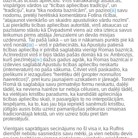
baznīcas ticības apliecību. Viņš vairākkārtīgi atsaucas,
vispārīgos vārdos uz “ticības apliecības tradīciju”, un
“tradīciju”, kura “tika nodota baznīcām”, un paziņo
[ii]
savu
nodomu, pretēji herētiskā komentātora Fotīna rīcībai,
“atajaunot vienkāršo un skaidro apustulisko vārdu nozīmi”.
Lai pierādītu ticības apliecības autoritāti, viņš atsaucas uz
pazīstamo stāstu kā Divpadsmit viens aiz otra izteica savus
teikumus pirms atstāja Jeruzalemi un devās misijas
uzdevumā. Tai pašā laikā – un tas ir nākamais punkts pie kā
viņš nonāk
[iii]
– viņš ir pārliecināts, ka Apustuļu patiesā
ticības apliecība ir pilnībā saglabāta vienīgi Romas baznīcā.
Acīmredzot viņš ir bijis tādās pašās domās kā sv. Ambrozijs,
kurš piezīmēja
[iv]
dažus gadus agrāk, ka Romas baznīcai ir
izdevies saglabāt Apustuļu ticības apliecību neskartu
(
intemeratum
) no paša sākuma. Citviet viņš paskaidro, ka
pielikumi ir iezagušies “herētiķu dēļ (
propter nonnullos
haereticos
)”, pret kuru jaunajiem uzskatiem ir jāreaģē. Tomēr
Romā tā saglabāja savu pirmatnējo formu neskartu, daļēji
tādēļ, ka neviena hairēze tur nebija cēlusies, un daļēji tādēļ,
ka vietējais kristību paradums, ka kandidāti apliecināja
ticības apliecību skaļi, ir pasargājis to no interpolācijām.
Iespējams, ka to, kas jau bija iepriekš saņēmuši kristību,
jūtīgās ausis būtu uzreiz pamanījušas jebkuras izmaiņas
tradicionālajā tekstā, un viņi uzreiz būtu pret tām
protestējuši.
Vienīgais saprātīgais secinājums no šī visa ir, ka Rufīns
diemžēl nebūtu sasniedzis savu mērķi, ja vien nebūtu devis