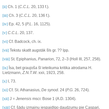
[ii]
Ch. 1 (
C.C.L
. 20, 133 f.).
[iii]
Ch. 3 (
C.C.L
. 20, 136 f.).
[iv]
Ep. 42, 5 (
P.L
. 16, 1125).
[v]
C.C.L
. 20, 137.
[vi]
Cf. Badcock, ch. ix.
[vii]
Tekstu skatīt augstāk šīs gr. ?? lpp.
[viii]
St. Epiphanius,
Panarion
, 72, 2–3 (Holl III, 257, 258).
[ix]
Īsa, bet graujoša šī ieteikuma kritika atrodama H.
Lietzmann,
Z.N.T.W
. xxii, 1923, 258.
[x]
I, 73.
[xi]
Cf. St. Athanasius,
De synod
. 24 (
P.G
. 26, 724).
[xii]
J =
Jenensis
mscr. Bose 1 (A.D. 1304).
[xiii]
Cf. šādu izmaiņu iespaidīgo daudzumu pie Caspari,