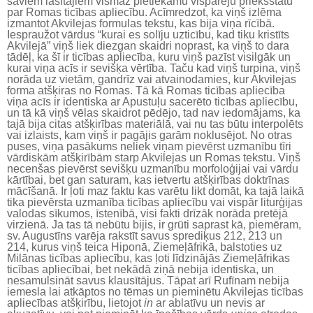
saviem lasītājiem vismaz pietiekamu vispārēju priekšstatu
par Romas ticības apliecību. Acīmredzot, ka viņš izlēma
izmantot Akvilejas formulas tekstu, kas bija viņa rīcībā.
Iespraužot vārdus “kurai es solīju uzticību, kad tiku kristīts
Akvilejā” viņš liek diezgan skaidri noprast, ka viņš to dara
tādēļ, ka šī ir ticības apliecība, kuru viņš pazīst visilgāk un
kurai viņa acīs ir sevišķa vērtība. Taču kad viņš turpina, viņš
norāda uz vietām, gandrīz vai atvainodamies, kur Akvilejas
forma atšķiras no Romas. Tā kā Romas ticības apliecība
viņa acīs ir identiska ar Apustuļu sacerēto ticības apliecību,
un tā kā viņš vēlas skaidrot pēdējo, tad nav iedomājams, ka
tajā bija citas atšķirības materiālā, vai nu tas būtu interpolēts
vai izlaists, kam viņš ir pagājis garām noklusējot. No otras
puses, viņa pasākums neliek viņam pievērst uzmanību tīri
vārdiskām atšķirībām starp Akvilejas un Romas tekstu. Viņš
necenšas pievērst sevišķu uzmanību morfoloģijai vai vārdu
kārtībai, bet gan saturam, kas ietvertu atšķirības doktrīnas
mācīšanā. Ir ļoti maz faktu kas varētu likt domāt, ka tajā laikā
tika pievērsta uzmanība ticības apliecību vai vispār liturģijas
valodas sīkumos, īstenībā, visi fakti drīzāk norāda pretējā
virzienā. Ja tas tā nebūtu bijis, ir grūti saprast kā, piemēram,
sv. Augustīns varēja rakstīt savus sprediķus 212, 213 un
214, kurus viņš teica Hiponā, Ziemeļāfrikā, balstoties uz
Milānas ticības apliecību, kas ļoti līdzinājās Ziemeļāfrikas
ticības apliecībai, bet nekādā ziņā nebija identiska, un
nesamulsināt savus klausītājus. Tāpat arī Rufīnam nebija
iemesla lai atkāptos no tēmas un pieminētu Akvilejas ticības
apliecības atšķirību, lietojot
in
ar ablatīvu un nevis ar