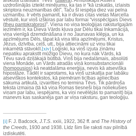
artikulā izlaistais “Tēvs” (
patera
). Arhibīskaps Asšers
uzdrošinājās izteikt minējumu, ka tas ir “kā izskatās, izlaists
skriptora neuzmanības dēļ”. Taču šī iespēja diez vai pelna
uzmanību. Ir vērts pamanīt, ka ir divas citas vietas Marcella
vēstulē, kur viņš izšķiras par labu formai “visspēcīgais Dievs
(
theu pantokratoros
)”. Viena no viņa teoloģijas raksturīgajām
iezīmēm ir, ka Dieva Vārds kļuva par Dēlu tikai Inkarnācijā,
viņa vienīgā dzemdināšana ir no Jaunavas klēpja, un ka
apzīmējums Dēls, tāpat kā viņa tēla apzīmējumi, Kristus,
Jēzus, dzīvība, ceļš, utt., bija attiecināmi uz viņu tikai
inkarnētā stāvoklī.
[xiv]
Loģiski, ka viņš izjuta zināmu
nepatiku aprakstīt mūžīgo Dievu, no kura nāk Vārds, kā
Tēvu savā dziļākajā būtībā. Viņš bija nedalāmais, absolūti
viena Monāde, un Vārds atradās viņā konsubstancionāli
(
homoousios
) kā neatdalāma enerģija, nevis kā atsevišķa
hipostāze. Tādēļ ir saprotams, ka viņš uzskatīja par labāku
atsevišķos kontekstos, kā piemēram ticības apliecības
sākuma artikulā, izvairīties no termina Tēvs. Tik pārdroša
teksta izmaiņa (tā kā viņa Romas tiesneši bija noliekušies
viņam par labu, iespējams, ka viņi nevēlējās to pamanīt) bija
manevrs kas saskanēja gan ar viņa raksturu, gan teoloģiju.
[i]
F. J. Badcock,
J.T.S
. xxiii, 1922, 362 ff. and
The History of
the Creeds
, 1930 and 1938. Līdz šim šie raksti nav pilnībā
izdiskutēti.