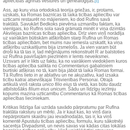
apliecības agrīnās vēstures un ģenealoģijas.
[i]
Ass, ap kuru visa ortodoksā teorija griežas, ir, protams,
uzskats, ka Romas baznīcas tā laika ticības apliecību var
uzticami restaurēt no mājieniem, ko dod Rufīns savā
traktātā. Savukārt Bedkoks pievērsa uzmanību faktam, ka
vienīgais, ko Rufīns sola savā grāmatā minēt ir viņa dzimtās
Akvilejas baznīcas ticības apliecība. Drīz vien viņš norādīja
uz vairākām būtiskām atšķirībām starp Rufīna un Romas
ticības apliecībām, bet mums nav iemesla uzskatīt, ka viņa
atšķirību uzskaitījums bija izsmeļošs. Ja vien varam būt
droši ka tā tas ir, tad mēģinājums rekonstruēt R ar balstoties
uz Rufīna paviršajām piezīmēm ir lemts neveiksmei.
Uzsvars arī ir likts uz faktu, ka no vairākiem viedokļiem kuros
ticības apliecība salikta no
Commentarius
gabaliņiem
burtiski atšķiras no tā, kam bija jābūt tā laika Romas formai.
Tā Rufīns lieto
in
ar ablatīvu un ne akuzatīvu, kad izsaka
ticību katrai atsevišķajai Trīsvienības Personai. Otrajā
artikulā viņš raksta
unico filio eius
tā vietā, kas būtu daudz
atbilstošāks
filium eius unicum
. Šādu un līdzīgu iezīmju
kopums mazina uzticamību
Commentarius
kā Romas ticības
apliecības lieciniekam.
Kritikas līdzīga šai uzrāda savādo pārpratumu par Rufīna
traktāta raksturu un mērķi. Ja ir kaut kas, ko viņš dara
nepārprotami skaidru jau ievadnodaļās, tas ir, ka viņš
komentē Apustuļu ticības apliecību, formulu, kuru sākotnēji
sacerēja Divpadsmit, un nevis savas vai kādas citas lokālas