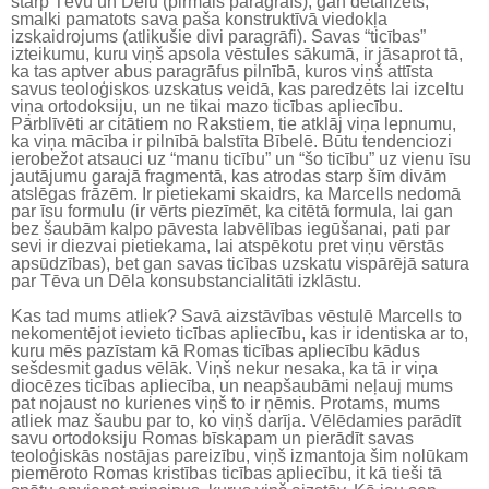
starp Tēvu un Dēlu (pirmais paragrāfs), gan detalizēts,
smalki pamatots sava paša konstruktīvā viedokļa
izskaidrojums (atlikušie divi paragrāfi). Savas “ticības”
izteikumu, kuru viņš apsola vēstules sākumā, ir jāsaprot tā,
ka tas aptver abus paragrāfus pilnībā, kuros viņš attīsta
savus teoloģiskos uzskatus veidā, kas paredzēts lai izceltu
viņa ortodoksiju, un ne tikai mazo ticības apliecību.
Pārblīvēti ar citātiem no Rakstiem, tie atklāj viņa lepnumu,
ka viņa mācība ir pilnībā balstīta Bībelē. Būtu tendenciozi
ierobežot atsauci uz “manu ticību” un “šo ticību” uz vienu īsu
jautājumu garajā fragmentā, kas atrodas starp šīm divām
atslēgas frāzēm. Ir pietiekami skaidrs, ka Marcells nedomā
par īsu formulu (ir vērts piezīmēt, ka citētā formula, lai gan
bez šaubām kalpo pāvesta labvēlības iegūšanai, pati par
sevi ir diezvai pietiekama, lai atspēkotu pret viņu vērstās
apsūdzības), bet gan savas ticības uzskatu vispārējā satura
par Tēva un Dēla konsubstancialitāti izklāstu.
Kas tad mums atliek? Savā aizstāvības vēstulē Marcells to
nekomentējot ievieto ticības apliecību, kas ir identiska ar to,
kuru mēs pazīstam kā Romas ticības apliecību kādus
sešdesmit gadus vēlāk. Viņš nekur nesaka, ka tā ir viņa
diocēzes ticības apliecība, un neapšaubāmi neļauj mums
pat nojaust no kurienes viņš to ir ņēmis. Protams, mums
atliek maz šaubu par to, ko viņš darīja. Vēlēdamies parādīt
savu ortodoksiju Romas bīskapam un pierādīt savas
teoloģiskās nostājas pareizību, viņš izmantoja šim nolūkam
piemēroto Romas kristības ticības apliecību, it kā tieši tā