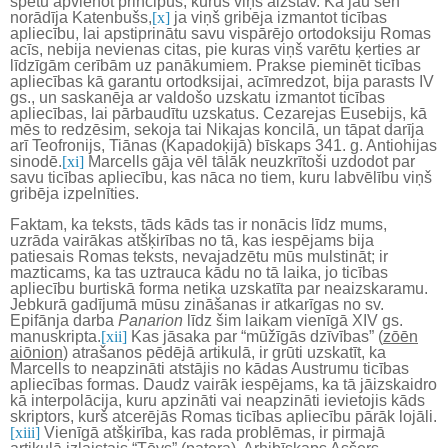
spētu apvienot principus, kurus viņš aizstāv. Kā jau sen
norādīja Katenbušs,
[x]
ja viņš gribēja izmantot ticības
apliecību, lai apstiprinātu savu vispārējo ortodoksiju Romas
acīs, nebija nevienas citas, pie kuras viņš varētu ķerties ar
līdzīgām cerībām uz panākumiem. Prakse pieminēt ticības
apliecības kā garantu ortodksijai, acīmredzot, bija parasts IV
gs., un saskanēja ar valdošo uzskatu izmantot ticības
apliecības, lai pārbaudītu uzskatus. Cezarejas Eusebijs, kā
mēs to redzēsim, sekoja tai Nikajas koncilā, un tāpat darīja
arī Teofronijs, Tiānas (Kapadoķijā) bīskaps 341. g. Antiohijas
sinodē.
[xi]
Marcells gāja vēl tālāk neuzkrītoši uzdodot par
savu ticības apliecību, kas nāca no tiem, kuru labvēlību viņš
gribēja izpelnīties.
Faktam, ka teksts, tāds kāds tas ir nonācis līdz mums,
uzrāda vairākas atšķirības no tā, kas iespējams bija
patiesais Romas teksts, nevajadzētu mūs mulstināt; ir
mazticams, ka tas uztrauca kādu no tā laika, jo ticības
apliecību burtiskā forma netika uzskatīta par neaizskaramu.
Jebkurā gadījumā mūsu zināšanas ir atkarīgas no sv.
Epifānja darba
Panarion
līdz šim laikam vienīgā XIV gs.
manuskripta.
[xii]
Kas jāsaka par “mūžīgās dzīvības” (
zōēn
aiōnion
) atrašanos pēdējā artikulā, ir grūti uzskatīt, ka
Marcells to neapzināti atstājis no kādas Austrumu ticības
apliecības formas. Daudz vairāk iespējams, ka tā jāizskaidro
kā interpolācija, kuru apzināti vai neapzināti ievietojis kāds
skriptors, kurš atcerējās Romas ticības apliecību pārāk lojāli.
[xiii]
Vienīgā atšķirība, kas rada problēmas, ir pirmajā