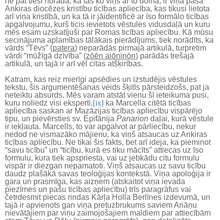
ne pat tieši norāda, ka tas ko viņš ar to domā, ir viņa paša
Ankiras diocēzes kristību ticības apliecība, kas tikusi lietota
arī viņa kristībā, un ka tā ir jāidentificē ar īso formālo ticības
apgalvojumu, kurš ticis ievietots vēstules vidusdaļā un kuru
mēs esam uzskatījuši par Romas ticības apliecību. Kā mūsu
secinājuma aplamības tālākais pierādījums, tiek norādīts, ka
vārds “Tēvs” (
patera
) neparādās pirmajā artikulā, turpretim
vārdi “mūžīgā dzīvība” (
zōēn aiōninōn
) parādās trešajā
artikulā, un tajā ir arī vēl citas atšķirības.
Katram, kas reiz mierīgi apsēdies un izstudējis vēstules
tekstu, šis argumentēšanas veids šķitīs pārsteidzošs, pat ja
neteiktu absurds. Mēs varam atstāt vienu šī ieteikuma pusi,
kuru noliedz visi eksperti,
[ix]
ka Marcella citētā ticības
apliecība saskan ar Mazāzijas ticības apliecību vispārējo
tipu, un pievērsties sv. Epifānija
Panarion
daļai, kurā vēstule
ir iekļauta. Marcells, to var apgalvot ar pārliecību, nekur
nedod ne vismazāko mājienu, ka viņš atsaucas uz Ankiras
ticības apliecību. Ne tikai šis fakts, bet arī ideja, ka pieminot
“savu ticību” un “ticību, kurā es tiku mācīts” attiecas uz īso
formulu, kura tiek apspriesta, vai uz jebkādu citu formulu
vispār ir diezgan nepamatoti. Viņš atsaucas uz savu ticību
daudz plašākā savas teoloģijas kontekstā. Viņa apoloģija ir
gara un prasmīga, kas aizņem (atskaitot viņa ievada
piezīmes un pašu ticības apliecību) trīs paragrāfus vai
četrdesmit piecas rindas Kārļa Holla Berlīnes izdevumā, un
tajā ir apvienots gan viņa pretuzbrukums saviem Ariāņu
nievātājiem par viņu zaimojošajiem maldiem par attiecībām