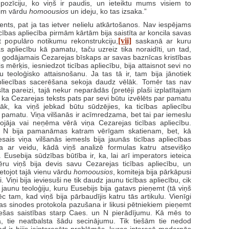
pozīciju, ko viņš ir paudis, un ieteiktu mums visiem to
sim vārdu
homoousios
un ideju, ko tas izsaka.”
, pat ja tas ietver nelielu atkārtošanos. Nav iespējams
icības apliecība pirmām kārtām bija saistīta ar koncila savas
[vii]
t populāro notikumu rekonstrukciju,
saskaņā ar kuru
s apliecību kā pamatu, taču uzreiz tika noraidīti, un tad,
a godājamais Cezarejas bīskaps ar savas baznīcas kristības
s mērķis, iesniedzot ticības apliecību, bija attaisnot sevi no
teoloģisko attaisnošanu. Ja tas tā ir, tam bija jānotiek
pliecības sacerēšana sekoja daudz vēlāk. Tomēr tas nav
sīta pareizi, tajā nekur neparādās (pretēji plaši izplatītajam
 ka Cezarejas teksts pats par sevi būtu izvēlēts par pamatu
zāk, ka viņš jebkad būtu sūdzējies, ka ticības apliecību
 pamatu. Viņa vilšanās ir acīmredzama, bet tai par iemeslu
bojāja vai neņēma vērā viņa Cezarejas ticības apliecību.
un N bija pamanāmas katram vērīgam skatienam, bet, kā
sais viņa vilšanās iemesls bija jaunās ticības apliecības
āda ar veidu, kādā viņš analizē formulas katru atsevišķo
Eusebija sūdzības būtība ir, ka, lai arī imperators ieteica
ēru viņš bija devis savu Cezarejas ticības apliecību, un
ietojot tajā vienu vārdu
homoousios
, komiteja bija pārkāpusi
 Viņi bija ieviesuši ne tik daudz jaunu ticības apliecību, cik
jaunu teoloģiju, kuru Eusebijs bija gatavs pieņemt (tā viņš
c tam, kad viņš bija pārbaudījis katru tās artikulu. Vienīgi
jas sinodes protokola pazušana ir likusi pētniekiem pieņemt
ešas saistības starp Caes. un N pierādījumu. Kā mēs to
a, tie neatbalsta šādu secinājumu. Tik tiešām tie nedod