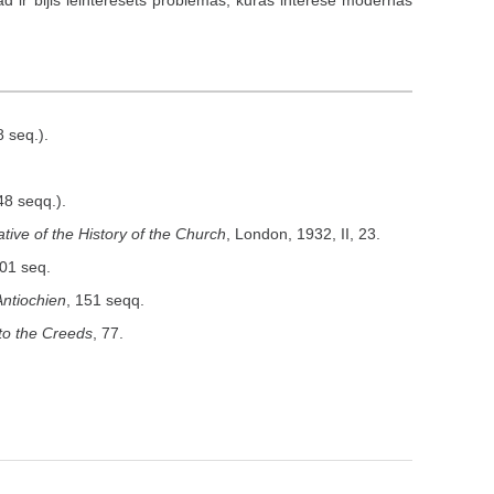
ad ir bijis ieinteresēts problēmās, kuras interesē modernās
8 seq.).
48 seqq.).
tive of the History of the Church
, London, 1932, II, 23.
201 seq.
ntiochien
, 151 seqq.
 to the Creeds
, 77.