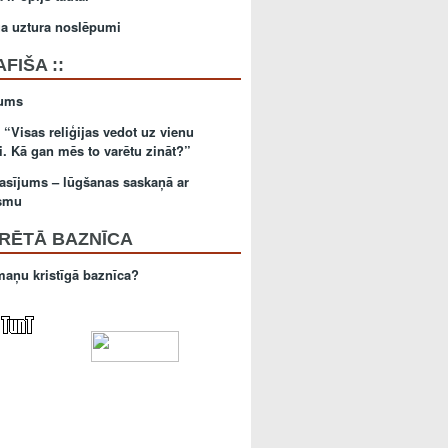
ga uztura noslēpumi
 AFIŠA ::
kums
 “Visas reliģijas vedot uz vienu
i. Kā gan mēs to varētu zināt?”
lasījums – lūgšanas saskaņā ar
smu
TRĒTĀ BAZNĪCA
aņu kristīgā baznīca?