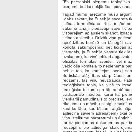
“Es personiski pieņemu teoloģisko 
pieņemt, bet lai nekļūdītos, pievieno
Tagad mums jārezumē mūsu arguments
ilgāk uzskatīt, ka Eusebija sacerētā t
ticības formulēšanu. Reiz ir jāatme
sākumā ariāņi piedāvāja savu ticība
vispārējiem aplausiem skanot, iznāc
ticības apliecību. Drīzāk viņa patiesai
apsūdzības herēzē un tā iegūt savu 
koncila sākumposmā, bet ticības a
vienīgais, ja Eusebija vēstule tiek la
uzskatam), ka viņš jebkad apgalvotu,
oficiālās formulas izveidei, vēl ma
veidojošā komiteja to nepieņēma par
nebija tas, ka komitejas locekļi sa
Burtiskās atšķirības starp Caes. 
redzams, tās viņu neuztrauca. Patie
teoloģiskais tonis, kā viņš to izr
teoloģisko teikumu un tās anatēmas. 
tradicionālo mācību, kurai kā piem
vienkārši pamudinājis to precizēt, iev
rīkojumu un mācību pilnīgi izmainījusi.
kaut ko tādu, kas bīstami atgādināja 
apliecina saviem adresātiem) tikai pē
viņa izteikumu pārpratumi un Antiohi
toreiz pieejamos dokumentus par ti
redzējām, pie attiecīga skaidrojum