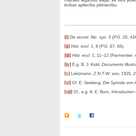
mazāko ieganstu idejai, ka viņš jebk
ticības apliecību pētniecību.
[i]
De secret. Nic. syn
. 3 (
P.G
. 25, 42
[ii]
Hist. eccl
. 1, 8 (
P.G
. 67, 65).
[iii]
Hist. eccl
. 1, 11–12 (Parmentier, 
[iv]
E.g. B. J. Kidd,
Documents Illustra
[v]
Lietzmann,
Z.N.T.W
. xxiv, 1925, 
[vi]
Cf. E. Seeberg,
Die Synode von A
[vii]
Cf., e.g. A. E. Burn,
Introduction