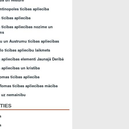
ntinopoles ticības apliecība
 ticības apliecība
s ticības apliecības nozīme un
ums
u un Austrumu ticības apliecības
o ticības apliecību laikmets
s apliecības elementi Jaunajā Derībā
 apliecības un kristība
omas ticības apliecība
Romas ticības apliecības mācība
a uz nemainību
TIES
a
a