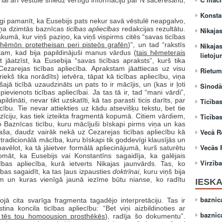
 lai arī vēstule sniedz vērtīgu informāciju par N sacerēšanu,
Konsta
īgi pamanīt, ka Eusebijs pats nekur savā vēstulē neapgalvo,
 viņa dzimtās baznīcas
ticības apliecības
redakcijas rezultātu.
Nikajas
umā, kur viņš paziņo, ka viņš vispirms citēs “savas ticības
 hēmōn protetheisan peri pisteōs grafēn
)”, un tad “rakstīs
Nikaja
 tam, kad bija papildinājuši manus vārdus (
tais hēmeterais
lietoj
it jāatzīst, ka Eusebija “savas ticības apraksts”, kurš tika
 Cezarejas ticības apliecība. Aprakstam jāattiecas uz visu
Rietum
iekš tika norādīts) ietvēra, tāpat kā ticības apliecību, viņa
ajā ticībā uzaudzināts un pats to ir mācījis, un (kas ir ļoti
Sinodāl
ievienots ticības apliecībai. Ja tas tā ir, tad “mani vārdi”,
ildināti, nevar tikt uzskatīti, kā tas parasti ticis darīts, par
Ticība
ību. Tie nevar attiekties uz kādu atsevišķu tekstu, bet tie
ozīciju, kas tiek izteikta fragmentā kopumā. Citiem vārdiem,
Ticības
o Baznīcas ticību, kuru mācījuši bīskapi pirms viņa un kas
Vecā R
ša, daudz vairāk nekā uz Cezarejas ticības apliecību kā
 tradicionālā mācība, kuru bīskapi tik goddevīgi klausījās un
Vecās 
 pavēlot, ka tā jāietver formālā apliecinājumā, kurš saturētu
māt, ka Eusebijs vai Konstantīns sagaidīja, ka galējais
Virzīb
bas apliecība, kurā ietverts Nikajas jaunvārds. Tas, ko
sības sagaidīt, ka tas ļaus izpausties
doktrīnai
, kuru viņš bija
m un kuras vienīgā jaunā iezīme būtu nianse, ko radītu
IESKA
baznic
jā cita svarīga fragmenta tagadējo interpretāciju. Tas ir
ina koncila ticības apliecību: “Bet viņi aizbildinoties ar
baznīc
i tēs tou homoousion prosthēkēs
), radīja šo dokumentu”.