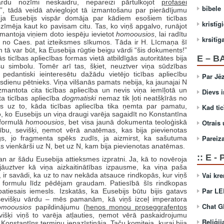
rdu nozīmi neskaidru, nepareizi pārtulkojot
profasei
bībele
lai”, tādā veidā atvieglojot tā izmantošanu par pierādījumu
, ja Eusebijs vispār domāja par kādiem esošiem ticības
kristī
zīmēja kaut ko pavisam citu. Tas, ko viņš apgalvo, runājot
zmantoja viņiem doto iespēju ievietot
homoousios
, lai radītu
krsitīg
s no Caes. pat izteiksmes sīkumos. Tāda ir H. Līcmaņa šī
 tā var būt, ka Eusebija rūgtie beigu vārdi “šis dokuments!”
E – B
s ticības apliecības formas vietā atbildīgās autoritātes bija
 simbolu. Tomēr arī tas, šķiet, neuztver viņa sūdzības
pedantiski ieinteresētu dažādu vietējo ticības apliecību
Par Jē
sdienu pētnieks. Viņa vilšanās pamats nebija, ka jaunajai N
izmantota cita ticības apliecība un nevis viņa iemīļotā un
Dievs i
ta ticības apliecība
dogmatiski
nemaz tik ļoti neatšķīrās no
es uz to, kāda ticības apliecība tika ņemta par pamatu,
Kad tic
to, ko Eusebijs un viņa draugi varēja sagaidīt no Konstantīna
i formulā
homoousios
, bet visa jaunā dokumenta teoloģiskā
Otrais 
bu, sevišķi, ņemot vērā anatēmas, kas bija pievienotas
Pareiza
īgs, jo fragmenta spēks zudīs, ja aizmirst, ka sašutuma
ās vienkārši uz N, bet uz N, kam bija pievienotas anatēmas.
:: E -
kan ar šādu Eusebija attieksmes izpratni. Ja, kā to novēroja
jāuztver kā viņa aizkaitinātības izpausme, ka viņa paša
Vai kre
, ir savādi, ka uz to nav nekāda atsauce rindkopās, kur viņš
to formulu līdz pēdējam graudam. Patiesībā šīs rindkopas
Par LE
atiesais iemesls. Izskatās, ka Eusebijs būtu bijis gatavs
evišķu vārdu – mēs pamanām, kā viņš izceļ imperatora
Chat 
omoousios
papildinājumu (
henos monou proseggrafentos
višķi viņš to varēja atļauties, ņemot vērā paskaidrojumu
Reliģij
Konstantīns terminu iepazīstināja. Taču komiteja, kurai bija