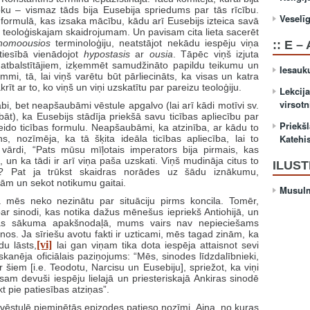
roku – vismaz tāds bija Eusebija spriedums par tās rīcību.
Veselī
du formulā, kas izsaka mācību, kādu arī Eusebijs izteica savā
am teoloģiskajam skaidrojumam. Un pavisam cita lieta sacerēt
homoousios
terminoloģiju, neatstājot nekādu iespēju viņa
:: E –
patiesībā vienādojot
hypostasis
ar
ousia
. Tāpēc viņš izjuta
atbalstītājiem, izķemmēt samudžināto papildu teikumu un
Iesau
i, tā, lai viņš varētu būt pārliecināts, ka visas un katra
rīt ar to, ko viņš un viņi uzskatītu par pareizu teoloģiju.
Lekcija
virsotn
i labi, bet neapšaubāmi vēstule apgalvo (lai arī kādi motīvi sv.
āt), ka Eusebijs stādīja priekšā savu ticības apliecību par
Priekš
eido ticības formulu. Neapšaubāmi, ka atzinība, ar kādu to
Katehi
, nozīmēja, ka tā šķita ideāla ticības apliecība, lai to
ārdi, “Pats mūsu mīļotais imperators bija pirmais, kas
a, un ka tādi ir arī viņa paša uzskati. Viņš mudināja citus to
ILUS
i”? Pat ja trūkst skaidras norādes uz šādu iznākumu,
diņām un sekot notikumu gaitai.
Musulm
a mēs neko nezinātu par situāciju pirms koncila. Tomēr,
 par sinodi, kas notika dažus mēnešus iepriekš Antiohijā, un
ļas sākuma apakšnodaļā, mums vairs nav nepieciešams
nos. Ja sīriešu avotu fakti ir uzticami, mēs tagad zinām, ka
[vi]
du lāsts,
lai gan viņam tika dota iespēja attaisnot sevi
anēja oficiālais paziņojums: “Mēs, sinodes līdzdalībnieki,
šiem [i.e. Teodotu, Narcisu un Eusebiju], spriežot, ka viņi
am devuši iespēju lielajā un priesteriskajā Ankiras sinodē
t pie patiesības atziņas”.
vēstulē pieminētās epizodes patieso nozīmi. Aina, no kuras