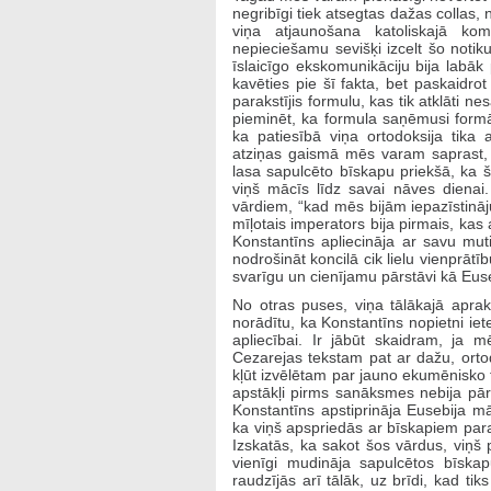
negribīgi tiek atsegtas dažas collas,
viņa atjaunošana katoliskajā ko
nepieciešamu sevišķi izcelt šo notik
īslaicīgo ekskomunikāciju bija labāk 
kavēties pie šī fakta, bet paskaidro
parakstījis formulu, kas tik atklāti 
pieminēt, ka formula saņēmusi form
ka patiesībā viņa ortodoksija tika 
atziņas gaismā mēs varam saprast, 
lasa sapulcēto bīskapu priekšā, ka š
viņš mācīs līdz savai nāves dienai
vārdiem, “kad mēs bijām iepazīstināju
mīļotais imperators bija pirmais, kas 
Konstantīns apliecināja ar savu mut
nodrošināt koncilā cik lielu vienprātī
svarīgu un cienījamu pārstāvi kā Euse
No otras puses, viņa tālākajā apra
norādītu, ka Konstantīns nopietni ie
apliecībai. Ir jābūt skaidram, ja 
Cezarejas tekstam pat ar dažu, orto
kļūt izvēlētam par jauno ekumēnisko 
apstākļi pirms sanāksmes nebija pārā
Konstantīns apstiprināja Eusebija mā
ka viņš apspriedās ar bīskapiem par
Izskatās, ka sakot šos vārdus, viņš
vienīgi mudināja sapulcētos bīskap
raudzījās arī tālāk, uz brīdi, kad ti