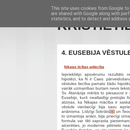
This site uses cookies from Google to d
are shared with Google along with perf
statistics, and to detect and address 
KRISTIET
4. EUSEBIJA VĒSTUL
Nikajas ticības apliecība
Iepriekšējo apsvērumu rezultāts
hipotēzi, ka N ir Caes. pārveidošana
vēstules liecība pamato šādu hipotēzi
vairāk uzmanības burtam nevis teksta
Sv. Atanāzija mērķis to piesaucot ir
Eusebijs, kurš neatlaidīgi pretojās l
atziņas, ka Nikajas mācība ir saska
vēstule vienlaicīgi bija savu iepr
[ii]
ariānisma. Līdzīgi Sokrāts
un Teod
to izmantoja ariāņi, bija priecīgi izma
formula var tikt saprasta pieņemamā
atcerēties, jo modernie pētnieki ne