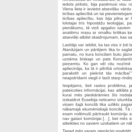
iedots pirksts, bija paņēmusi visu 
Viena lieta ir ievietot atsevišķu vār
ticības apliecībā un tai pievienietoj
ticības apliecību, kas bija pilna ar
lolotajai trīs hipostāžu teoloģijai, 
pienākumu, tā viņš apgalvo saviem 
anatēmu masu ar smalku kritikas ķemm
atsevišķi atbilst skaidrojumam, kas sak
Lasītājs var iebilst, ka tas viss ir ļot
Atanāzijam un pārējiem lika to saglab
pamatu, no kura koncilam butu jāizv
uzņēma bīskapi un pats Konstantīns
pieņemtu. Ko gan vēl citu nozīmē v
apliecināja, ka tā ir pilnībā ortodoks
parakstīt un piekrist tās mācība
neapstrīdami viegli ir lasīt starp rin
Iespējams, šeit rastos problēma, j
pateicoties informācijai, kas atklāta
kurai mēs pieskārāmies šīs noda
izskaidrot Eusebija neticamo izturēša
viņam šajā koncilā tika uzlikts pagai
nākamajā ekumēniskajā koncilā. Tā sk
esam nolēmuši pārtraukt komūniju ar 
nav gatavi komūnijai […], bet mēs es
atteikties no saviem uzskatiem un nāk
Tagad mēs varam pienācīgi novērtēt 