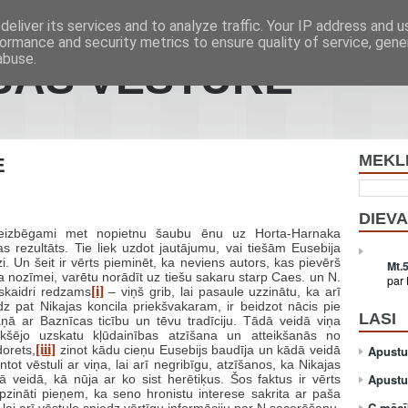
eliver its services and to analyze traffic. Your IP address and 
ormance and security metrics to ensure quality of service, gen
abuse.
ĪBAS VĒSTURE
MEKL
E
DIEVA
 neizbēgami met nopietnu šaubu ēnu uz Horta-Harnaka
s rezultāts. Tie liek uzdot jautājumu, vai tiešām Eusebija
. Un šeit ir vērts pieminēt, ka neviens autors, kas pievērš
Mt.
 nozīmei, varētu norādīt uz tiešu sakaru starp Caes. un N.
par
[i]
 skaidri redzams
– viņš grib, lai pasaule uzzinātu, ka arī
īdz pat Nikajas koncila priekšvakaram, ir beidzot nācis pie
LASI
ņā ar Baznīcas ticību un tēvu tradīciju. Tādā veidā viņa
iekšējo uzskatu kļūdainības atzīšana un atteikšanās no
[iii]
orets,
zinot kādu cieņu Eusebijs baudīja un kādā veidā
Apustuļ
ntot vēstuli ar viņa, lai arī negribīgu, atzīšanos, ka Nikajas
Apustu
 veidā, kā nūja ar ko sist herētiķus. Šos faktus ir vērts
apzināti pieņem, ka seno hronistu interese sakrita ar paša
C mācī