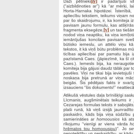
[iv]
Daži pētnieki
ir padarījuši vā
(“aizbildinoties ar”) kā “ar mērķi, 
Horta-Harnaka hipotēzei. Īstenībā
apliecību tekstiem, teikums viņam no
par šo skaidrojumu, ir, ka komiteja i
pavisam jaunu formulu, kas atšķīrā
[v]
fragmenta eksegēze,
un tas tiešām
nodod viņa neaptiku, ka viņa iemīļotā
iemānījušas koncilam pavisam svešu
būtisko iemeslu, un attēlo viņu kā 
tekstos, it kā viņš būtu problēmas mū
ticības apliecībai par pamatu bija 
pazīstamā Caes. (jāpiezīmē, ka šī ci
Caes.). Iemesls bija, ka neraugoti
komiteja bija gājusi daudz tālāk par 
pavēles. Viņi ne tikai bija ievietojuš
noskaņa bija pretrunā ar viņa mācī
beigās. Šis pēdējais fakts ir svar
izsauciens “šis dokuments!” neattiec
Atlikušā vēstules daļa brīnišķīgi sas
Līcmanis, augšminētais teikums ir 
Cezarejas formulas teksts ir sabojāts
plaši runā, kā viņš izsijā jaunradī
paskaidro, kāds bija viņa sūdzību p
samierināties ar
homoousios
kā ats
rīkojumu “vienīgi ar viena vārda
h
hrēmatos tou homoousiou
)”. Jo se
nenoteiktību un neskaidrību, ar kādu 