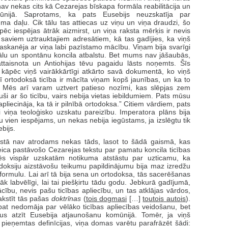
 nav nekas cits kā Cezarejas bīskapa formāla reabilitācija un
mūnijā. Saprotams, ka pats Eusebijs neuzskatīja par
uma daļu. Cik tālu tas attiecas uz viņu un viņa draudzi, šo
pēc iespējas ātrāk aizmirst, un viņa raksta mērķis ir nevis
t saviem uztrauktajiem adresātiem, kā tas gadījies, ka viņš
nesaskanēja ar viņa labi pazīstamo mācību. Viņam bija svarīgi
ālu un spontānu koncila atbalstu. Bet mums nav jāšaubās,
attaisnota un Antiohijas tēvu pagaidu lāsts noņemts. Šīs
kāpēc viņš vairākkārtīgi atkārto savā dokumentā, ko viņš
ī ortodoksā ticība ir mācīta viņam kopš jaunības, un ka to
. Mēs arī varam uztvert patieso nozīmi, kas slēpjas zem
ši ar šo ticību, vairs nebija vietas iebildumiem. Pats mūsu
apliecināja, ka tā ir pilnībā ortodoksa.” Citiem vārdiem, pats
i viņa teoloģisko uzskatu pareizību. Imperatora plāns bija
bu vien iespējams, un nekas nebija iegūstams, ja izslēgtu tik
bijs.
kstā nav atrodams nekas tāds, lasot to šādā gaismā, kas
teica pastāvošo Cezarejas tekstu par pamatu koncila ticības
mēs vispār uzskatām notikuma atstāstu par uzticamu, ka
doksiju aizstāvošu teikumu papildinājumu bija maz izredžu
formulu. Lai arī tā bija sena un ortodoksa, tās sacerēšanas
k labvēlīgi, lai tai piešķirtu tādu godu. Jebkurā gadījumā,
cību, nevis pašu ticības apliecību, un tas atklājas vārdos,
akstīt tās pašas
doktrīnas
(
tois dogmasi
[…]
toutois autois
).
 pat nedomāja par vēlāko ticības apliecības veidošanu, bet
us atzīt Eusebija atjaunošanu komūnijā. Tomēr, ja viņš
ks pieņemtas definīcijas, viņa domas varētu parafrāzēt šādi: