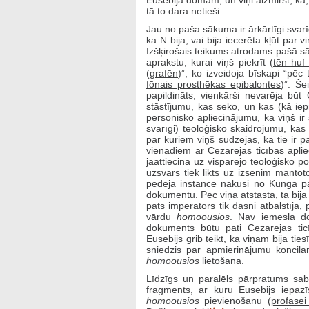
Eusebija domām, un viņi aizmirst, ka,
tā to dara netieši.
Jau no paša sākuma ir ārkārtīgi svar
ka N bija, vai bija iecerēta kļūt par
Izšķirošais teikums atrodams pašā sāk
aprakstu, kurai viņš piekrīt (
tēn huf
(
grafēn
)”, ko izveidoja bīskapi “pēc
fōnais prosthēkas epibalontes
)”. Še
papildināts, vienkārši nevarēja būt
stāstījumu, kas seko, un kas (kā iepr
personisko apliecinājumu, ka viņš ir š
svarīgi) teoloģisko skaidrojumu, kas p
par kuriem viņš sūdzējās, ka tie ir pap
vienādiem ar Cezarejas ticības apliec
jāattiecina uz vispārējo teoloģisko p
uzsvars tiek likts uz izsenim mantot
pēdējā instancē nākusi no Kunga pa
dokumentu. Pēc viņa atstāsta, tā bija
pats imperators tik dāsni atbalstīja,
vārdu
homoousios
. Nav iemesla do
dokuments būtu pati Cezarejas ticī
Eusebijs grib teikt, ka viņam bija tie
sniedzis par apmierinājumu koncila
homoousios
lietošana.
Līdzīgs un paralēls pārpratums sabo
fragments, ar kuru Eusebijs iepazīst
homoousios
pievienošanu (
profase