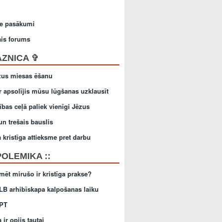
gie pasākumi
ais forums
AZNICA ✞
zus miesas ēšanu
r apsolījis mūsu lūgšanas uzklausīt
ības ceļā paliek vienīgi Jēzus
un trešais bauslis
 kristīga attieksme pret darbu
 POLEMIKA ::
mēt mirušo ir kristīga prakse?
LB arhibīskapa kalpošanas laiku
GPT
a ir opijs tautai