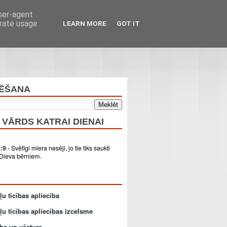
user-agent
erate usage
LEARN MORE
GOT IT
ĒŠANA
 VĀRDS KATRAI DIENAI
5:9
-
Svētīgi miera nesēji, jo tie tiks saukti
 Dieva bērniem.
u ticības apliecība
ļu ticības apliecības izcelsme
ba un vēsture