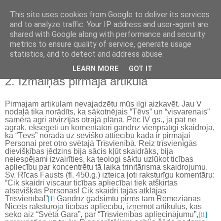
This site uses cookies from Google to deliver its services
Kristietības vēsture
and to analyze traffic. Your IP address and user-agent are
shared with Google along with performance and security
metrics to ensure quality of service, generate usage
statistics, and to detect and address abuse.
▼
LEARN MORE
GOT IT
2. Izmaiņas pirmajā artikulā
Pirmajam artikulam nevajadzētu mūs ilgi aizkavēt. Jau V
nodaļā tika norādīts, ka sākotnējais “Tēvs” un “visvarenais”
samērā agri atvirzījās otrajā plānā. Pēc IV gs., ja pat ne
agrāk, eksegēti un komentātori gandrīz vienprātīgi skaidroja,
ka “Tēvs” norāda uz sevišķo attiecību kāda ir pirmajai
Personai pret otro svētajā Trīsvienībā. Reiz trīsvienīgās
dievišķības jēdzins bija sācis kļūt skaidrāks, bija
neiespējami izvairīties, ka teologi sāktu uzlūkot ticības
apliecību par koncentrētu tā laika trinitārisma skaidrojumu.
Sv. Rīcas Fausts (fl. 450.g.) izteica ļoti raksturīgu komentāru:
“Cik skaidri viscaur ticības apliecībai tiek atšķirtas
atsevišķās Personas! Cik skaidri tajās atklājas
Trīsvienība!”
[i]
Gandrīz gadsimtu pirms tam Remeziānas
Nicets raksturoja ticības apliecību, izņemot artikulus, kas
seko aiz “Svētā Gara”, par “Trīsvienības apliecinājumu”,
[ii]