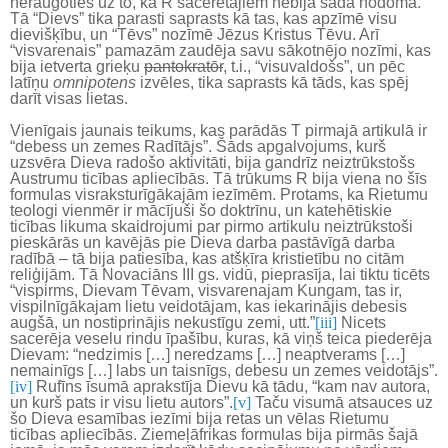
neraugoties uz to, ka R sacerētājiem nebija šāda nodoma.
Tā “Dievs” tika parasti saprasts kā tas, kas apzīmē visu
dievišķību, un “Tēvs” nozīmē Jēzus Kristus Tēvu. Arī
“visvarenais” pamazām zaudēja savu sākotnējo nozīmi, kas
bija ietverta grieķu
pantokratōr
, t.i., “visuvaldošs”, un pēc
latīņu
omnipotens
izvēles, tika saprasts kā tāds, kas spēj
darīt visas lietas.
Vienīgais jaunais teikums, kas parādās T pirmajā artikulā ir
“debess un zemes Radītājs”. Šāds apgalvojums, kurš
uzsvēra Dieva radošo aktivitāti, bija gandrīz neiztrūkstošs
Austrumu ticības apliecībās. Tā trūkums R bija viena no šīs
formulas visraksturīgākajām iezīmēm. Protams, ka Rietumu
teologi vienmēr ir mācījuši šo doktrīnu, un katehētiskie
ticības likuma skaidrojumi par pirmo artikulu neiztrūkstoši
pieskārās un kavējās pie Dieva darba pastāvīgā darba
radībā – tā bija patiesība, kas atšķīra kristietību no citām
reliģijām. Tā Novaciāns III gs. vidū, pieprasīja, lai tiktu ticēts
“vispirms, Dievam Tēvam, visvarenajam Kungam, tas ir,
vispilnīgākajam lietu veidotājam,
kas iekarinājis debesis
augšā, un nostiprinājis nekustīgu zemi, utt.”
[iii]
Nicets
sacerēja veselu rindu īpašību, kuras, kā viņš teica piederēja
Dievam: “nedzimis […] neredzams […] neaptverams […]
nemainīgs […] labs un taisnīgs, debesu un zemes veidotājs”.
[iv]
Rufīns īsumā aprakstīja Dievu kā tādu, “kam nav autora,
un kurš pats ir visu lietu autors”.
[v]
Taču visumā atsauces uz
šo Dieva esamības iezīmi bija retas un vēlas Rietumu
ticības apliecībās. Ziemeļāfrikas formulas bija pirmās šajā