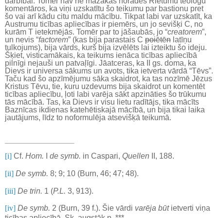
darbībai. Tomēr nav ne mazākās norādes Rietumu teologu
komentāros, ka viņi uzskatītu šo teikumu par bastionu pret
šo vai arī kādu citu maldu mācību. Tikpat labi var uzskatīt, ka
Austrumu ticības apliecības ir piemērs, un jo sevišķi C, no
kurām T ietekmējās. Tomēr par to jāšaubās, jo “
creatorem
”,
un nevis “
factorem
” (kas bija parastais C
poiētēn
latīņu
tulkojums), bija vārds, kurš bija izvēlēts lai izteiktu šo ideju.
Šķiet, visticamākais, ka teikums ienāca ticības apliecībā
pilnīgi nejauši un patvaļīgi. Jāatceras, ka II gs. doma, ka
Dievs ir universa sākums un avots, tika ietverta vārdā “Tēvs”.
Taču kad šo apzīmējumu sāka skaidrot, ka tas nozīmē Jēzus
Kristus Tēvu, tie, kuru uzdevums bija skaidrot un komentēt
ticības apliecību, ļoti labi varēja sākt apzināties šo trūkumu
tās mācībā. Tas, ka Dievs ir visu lietu radītājs, tika mācīts
Baznīcas ikdienas katehētiskajā mācībā, un bija tikai laika
jautājums, līdz to noformulēja atsevišķā teikumā.
[i]
Cf.
Hom.
I
de symb.
in Caspari,
Quellen
II, 188.
[ii]
De symb.
8; 9; 10 (Burn, 46; 47; 48).
[iii]
De trin.
1 (
P.L.
3, 913).
[iv]
De symb.
2 (Burn, 39 f.). Šie vārdi
varēja būt
ietverti viņa
ticības apliecībā. Sk. augstāk p. ***.