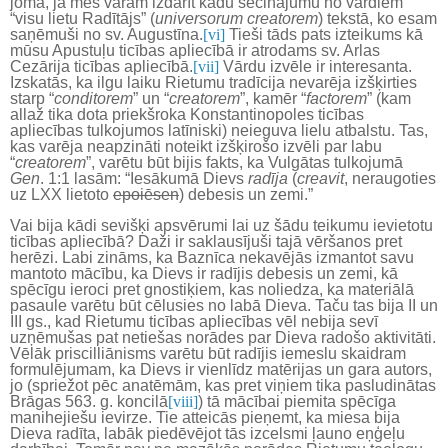
jomā, ja mēs varam izdarīt kādu secinājumu no vārdiem
“visu lietu Radītājs” (
universorum creatorem
) tekstā, ko esam
saņēmuši no sv. Augustīna.
[vi]
Tieši tāds pats izteikums kā
mūsu Apustuļu ticības apliecībā ir atrodams sv. Arlas
Cezārija ticības apliecībā.
[vii]
Vārdu izvēle ir interesanta.
Izskatās, ka ilgu laiku Rietumu tradīcija nevarēja izšķirties
starp “
conditorem
” un “
creatorem
”, kamēr “
factorem
” (kam
allaž tika dota priekšroka Konstantinopoles ticības
apliecības tulkojumos latīniski) neieguva lielu atbalstu. Tas,
kas varēja neapzināti noteikt izšķirošo izvēli par labu
“
creatorem
”, varētu būt bijis fakts, ka Vulgātas tulkojumā
Gen
. 1:1 lasām: “Iesākumā Dievs
radīja
(
creavit
, neraugoties
uz LXX lietoto
epoiēsen
) debesis un zemi.”
Vai bija kādi sevišķi apsvērumi lai uz šādu teikumu ievietotu
ticības apliecībā? Daži ir saklausījuši tajā vēršanos pret
herēzi. Labi zināms, ka Baznīca nekavējās izmantot savu
mantoto mācību, ka Dievs ir radījis debesis un zemi, kā
spēcīgu ieroci pret gnostiķiem, kas noliedza, ka materiālā
pasaule varētu būt cēlusies no labā Dieva. Taču tas bija II un
III gs., kad Rietumu ticības apliecības vēl nebija sevī
uzņēmušas pat netiešas norādes par Dieva radošo aktivitāti.
Vēlāk priscilliānisms varētu būt radījis iemeslu skaidram
formulējumam, ka Dievs ir vienlīdz matērijas un gara autors,
jo (spriežot pēc anatēmām, kas pret viņiem tika pasludinātas
Brāgas 563. g. koncilā
[viii]
) tā mācībai piemita spēcīga
manihejiešu ievirze. Tie atteicās pieņemt, ka miesa bija
Dieva radīta, labāk piedēvējot tās izcelsmi ļauno eņģeļu