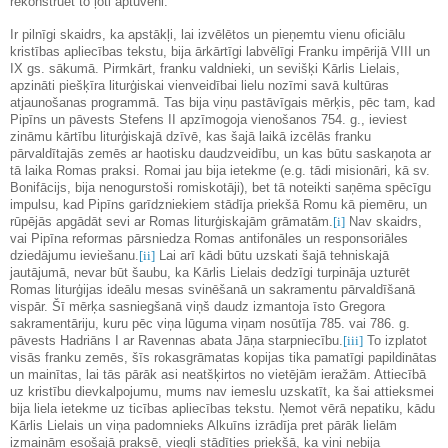
rekonstruēt to ļoti aptuveni.
Ir pilnīgi skaidrs, ka apstākļi, lai izvēlētos un pieņemtu vienu oficiālu
kristības apliecības tekstu, bija ārkārtīgi labvēlīgi Franku impērijā VIII un
IX gs. sākumā. Pirmkārt, franku valdnieki, un sevišķi Kārlis Lielais,
apzināti piešķīra liturģiskai vienveidībai lielu nozīmi savā kultūras
atjaunošanas programmā. Tas bija viņu pastāvīgais mērķis, pēc tam, kad
Pipīns un pāvests Stefens II apzīmogoja vienošanos 754. g., ieviest
zināmu kārtību liturģiskajā dzīvē, kas šajā laikā izcēlās franku
pārvaldītajās zemēs ar haotisku daudzveidību, un kas būtu saskaņota ar
tā laika Romas praksi. Romai jau bija ietekme (e.g. tādi misionāri, kā sv.
Bonifācijs, bija nenogurstoši romiskotāji), bet tā noteikti saņēma spēcīgu
impulsu, kad Pipīns garīdzniekiem stādīja priekšā Romu kā piemēru, un
rūpējās apgādāt sevi ar Romas liturģiskajām grāmatām.
[i]
Nav skaidrs,
vai Pipīna reformas pārsniedza Romas antifonāles un responsoriāles
dziedājumu ieviešanu.
[ii]
Lai arī kādi būtu uzskati šajā tehniskajā
jautājumā, nevar būt šaubu, ka Kārlis Lielais dedzīgi turpināja uzturēt
Romas liturģijas ideālu mesas svinēšanā un sakramentu pārvaldīšanā
vispār. Šī mērķa sasniegšanā viņš daudz izmantoja īsto Gregora
sakramentāriju, kuru pēc viņa lūguma viņam nosūtīja 785. vai 786. g.
pāvests Hadriāns I ar Ravennas abata Jāņa starpniecību.
[iii]
To izplatot
visās franku zemēs, šīs rokasgrāmatas kopijas tika pamatīgi papildinātas
un mainītas, lai tās pārāk asi neatšķirtos no vietējām ieražām. Attiecībā
uz kristību dievkalpojumu, mums nav iemeslu uzskatīt, ka šai attieksmei
bija liela ietekme uz ticības apliecības tekstu. Ņemot vērā nepatiku, kādu
Kārlis Lielais un viņa padomnieks Alkuīns izrādīja pret pārāk lielām
izmaiņām esošajā praksē, viegli stādīties priekšā, ka viņi nebija