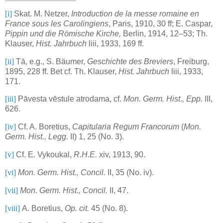
[i]
Skat. M. Netzer,
Introduction de la messe romaine en
France sous les Carolingiens
, Paris, 1910, 30 ff; E. Caspar,
Pippin und die Römische Kirche,
Berlin, 1914, 12–53; Th.
Klauser,
Hist. Jahrbuch
liii, 1933, 169 ff.
[ii]
Tā, e.g., S. Bäumer,
Geschichte des Breviers
, Freiburg,
1895, 228 ff. Bet cf. Th. Klauser,
Hist. Jahrbuch
liii, 1933,
171.
[iii]
Pāvesta vēstule atrodama, cf.
Mon. Germ. Hist., Epp.
III,
626.
[iv]
Cf. A. Boretius,
Capitularia Regum Francorum
(
Mon.
Germ. Hist., Legg.
II) 1, 25 (No. 3).
[v]
Cf. E. Vykoukal,
R.H.E.
xiv, 1913, 90.
[vi]
Mon. Germ. Hist., Concil.
II, 35 (No. iv).
[vii]
Mon. Germ. Hist., Concil.
II, 47.
[viii]
A. Boretius,
Op. cit.
45 (No. 8).