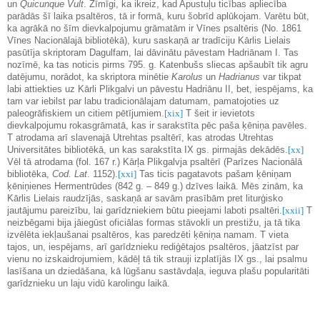
un
Quicunque Vult
. Zīmīgi, ka ikreiz, kad Apustuļu ticības apliecība
parādās šī laika psaltēros, tā ir formā, kuru šobrīd aplūkojam. Varētu būt,
ka agrākā no šīm dievkalpojumu grāmatām ir Vīnes psaltēris (No. 1861
Vīnes Nacionālajā bibliotēkā), kuru saskaņā ar tradīciju Kārlis Lielais
pasūtīja skriptoram Dagulfam, lai dāvinātu pāvestam Hadriānam I. Tas
nozīmē, ka tas noticis pirms 795. g. Katenbušs sliecas apšaubīt tik agru
datējumu, norādot, ka skriptora minētie
Karolus
un
Hadrianus
var tikpat
labi attiekties uz Kārli Plikgalvi un pāvestu Hadriānu II, bet, iespējams, ka
tam var iebilst par labu tradicionālajam datumam, pamatojoties uz
paleogrāfiskiem un citiem pētījumiem.
[xix]
T šeit ir ievietots
dievkalpojumu rokasgrāmatā, kas ir sarakstīta pēc paša ķēniņa pavēles.
T atrodama arī slavenajā Utrehtas psaltērī, kas atrodas Utrehtas
Universitātes bibliotēkā, un kas sarakstīta IX gs. pirmajās dekādēs.
[xx]
Vēl tā atrodama (fol. 167 r.) Kārļa Plikgalvja psaltērī (Parīzes Nacionālā
bibliotēka,
Cod. Lat
. 1152).
[xxi]
Tas ticis pagatavots pašam ķēniņam
ķēniņienes Hermentrūdes (842 g. – 849 g.) dzīves laikā. Mēs zinām, ka
Kārlis Lielais raudzījās, saskaņā ar savām prasībām pret liturģisko
jautājumu pareizību, lai garīdzniekiem būtu pieejami laboti psaltēri.
[xxii]
T
neizbēgami bija jāiegūst oficiālas formas stāvokli un prestižu, ja tā tika
izvēlēta iekļaušanai psaltēros, kas paredzēti ķēniņa namam. T vieta
tajos, un, iespējams, arī garīdznieku rediģētajos psaltēros, jāatzīst par
vienu no izskaidrojumiem, kādēļ tā tik strauji izplatījās IX gs., lai psalmu
lasīšana un dziedāšana, kā lūgšanu sastāvdaļa, ieguva plašu popularitāti
garīdznieku un laju vidū karolingu laikā.