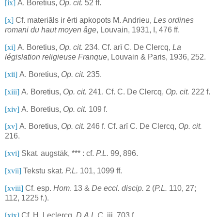
[ix]
A. Boretius,
Op. cit.
52 ff.
[x]
Cf. materiāls ir ērti apkopots M. Andrieu,
Les ordines
romani du haut moyen âge
, Louvain, 1931, I, 476 ff.
[xi]
A. Boretius,
Op. cit.
234. Cf. arī C. De Clercq,
La
législation religieuse Franque
, Louvain & Paris, 1936, 252.
[xii]
A. Boretius,
Op. cit.
235.
[xiii]
A. Boretius,
Op. cit.
241. Cf. C. De Clercq,
Op. cit.
222 f.
[xiv]
A. Boretius,
Op. cit.
109 f.
[xv]
A. Boretius,
Op. cit.
246 f. Cf. arī C. De Clercq,
Op. cit.
216.
[xvi]
Skat. augstāk, *** : cf.
P.L.
99, 896.
[xvii]
Tekstu skat.
P.L.
101, 1099 ff.
[xviii]
Cf. esp.
Hom
. 13 &
De eccl. discip.
2 (
P.L.
110, 27;
112, 1225 f.).
[xix]
Cf. H. Leclercq,
D.A.L.C.
iii, 703 f.