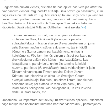
Pagrieziena punktu vienas, oficiālas ticības apliecības versijas attīstībā
var gandrīz viennozīmīgi noteikt ar Kārļā Lielā nozīmīgo pasākumu, kuru
viņš veica no 811. līdz 813. g. Aptuveni ap to laiku viņš nosūtīja vēstules
visiem metropolītiem savās zemēs, pieprasot sīku informāciju kādu
kristību rituālu un kādu kristību ticības apliecības tekstu lieto viņu
diocēzēs. Savā vēstulē Milānas Odilbertam, viņš raksta:
[xv]
Tā mēs vēlamies uzzināt, vai nu no jūsu vēstules vai
mutiskas liecības, kādā veidā jūs un jums padotie
sufragānbīskapi māca un skaidro Dieva priesteriem un jums
uzticētajiem ļaudīm kristības sakramentu, tas ir, kādēļ
bērnu no sākuma uzņem par katehūmenu, un kas ir
katehūmens. Pēc tam, ko jūs viņiem stāstiet par katru no
dievkalpojuma daļām pēc kārtas – par iztaujāšanu, kas
iztaujāšana ir; par simbolu, un ko šis termins latīniski
nozīmē; par ticību (
de credulitate
), kādā veidā viņiem ir jātic
Dievam visvarenajam Tēvam un viņa Dēlam Jēzum
Kristum, kas piedzima un cieta, un Svētajam Garam,
svētajai katoliskajai Baznīcai, un citām lietām, kas ticības
apliecībā seko; par Sātana un visu viņa darbu, un
izrādīšanās noliegšanu, kas noliegšana ir, un kas ir velna
darbi un izrādīšanās, etc.
Jāpamana, ka imperators šeit sevišķi uzsver ticības apliecību. Vienkārši
viņa mērķis bija nodrošināt kristības kārtības vienveidību, pamatojoties