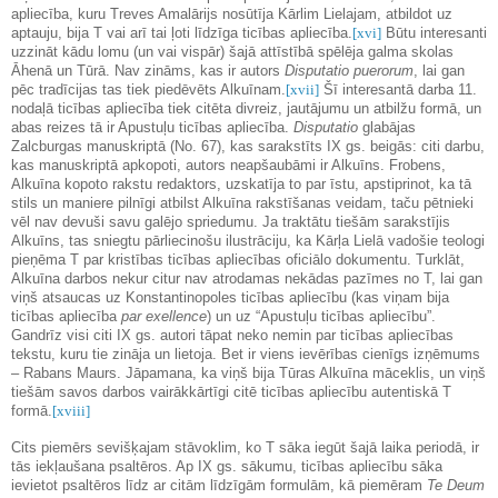
apliecība, kuru Treves Amalārijs nosūtīja Kārlim Lielajam, atbildot uz
aptauju, bija T vai arī tai ļoti līdzīga ticības apliecība.
[xvi]
Būtu interesanti
uzzināt kādu lomu (un vai vispār) šajā attīstībā spēlēja galma skolas
Āhenā un Tūrā. Nav zināms, kas ir autors
Disputatio puerorum
, lai gan
pēc tradīcijas tas tiek piedēvēts Alkuīnam.
[xvii]
Šī interesantā darba 11.
nodaļā ticības apliecība tiek citēta divreiz, jautājumu un atbilžu formā, un
abas reizes tā ir Apustuļu ticības apliecība.
Disputatio
glabājas
Zalcburgas manuskriptā (No. 67), kas sarakstīts IX gs. beigās: citi darbu,
kas manuskriptā apkopoti, autors neapšaubāmi ir Alkuīns. Frobens,
Alkuīna kopoto rakstu redaktors, uzskatīja to par īstu, apstiprinot, ka tā
stils un maniere pilnīgi atbilst Alkuīna rakstīšanas veidam, taču pētnieki
vēl nav devuši savu galējo spriedumu. Ja traktātu tiešām sarakstījis
Alkuīns, tas sniegtu pārliecinošu ilustrāciju, ka Kārļa Lielā vadošie teologi
pieņēma T par kristības ticības apliecības oficiālo dokumentu. Turklāt,
Alkuīna darbos nekur citur nav atrodamas nekādas pazīmes no T, lai gan
viņš atsaucas uz Konstantinopoles ticības apliecību (kas viņam bija
ticības apliecība
par exellence
) un uz “Apustuļu ticības apliecību”.
Gandrīz visi citi IX gs. autori tāpat neko nemin par ticības apliecības
tekstu, kuru tie zināja un lietoja. Bet ir viens ievērības cienīgs izņēmums
– Rabans Maurs. Jāpamana, ka viņš bija Tūras Alkuīna māceklis, un viņš
tiešām savos darbos vairākkārtīgi citē ticības apliecību autentiskā T
formā.
[xviii]
Cits piemērs sevišķajam stāvoklim, ko T sāka iegūt šajā laika periodā, ir
tās iekļaušana psaltēros. Ap IX gs. sākumu, ticības apliecību sāka
ievietot psaltēros līdz ar citām līdzīgām formulām, kā piemēram
Te Deum