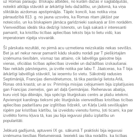
uz Romas paraugu. Bīskapu atbildes, no kurām dažas ir saglabājušās,
noteikti atklāja stāvokli ar ārkārtīgi lielu dažādību, un jādomā, ka viņa
sliktākās aizdomas apstiprinājās. Tāpēc koncili, kas notika viņa
pārraudzībā 813. g. no jauna uzsvēra, ka Romas ritam jākļūst par
noteicošo, un ka bīskapiem jāmāca garīdznieki saskaņā ar šīm norādēm.
Vienveidības ideāls tika dedzīgi īstenots, un šajā sakarā ir interesanti
pamanīt, ka kristību ticības apliecības teksts bija to lietu vidū, kas
imperatoram rūpēja visvairāk.
Šī pārskata rezultāti, no pirmā acu uzmetiena neizskatās nekas sevišķs.
Bet ja arī nekur nevar pamanīt kādu skaidru norādi par T piešķirtajām
izņēmuma tiesībām, vismaz tas attaino, cik labvēlīga gaisotne bija
vienas, oficiālas ticības apliecības izveidei un dažādības izskaušanai.
Nav nekāds pārsteigums, ja izvēle notika par labu T. Jāatceras, ka T bija
ārkārtīgi labvēlīgā stāvoklī, lai ieņemtu šo vietu. Sākotnēji radusies
Septimānijā, Francijas dienvidrietumos, tā tika pastāvīgi lietota Arlā,
Ronas otrā krastā; un ar sv. Primīnija misijas ceļojumiem bija izplatījusies
gan Francijas ziemeļos, gan arī daļā Ģermānijas. Reihenavas abatija,
kuru viņš bija dibinājis, bija spēcīgs liturģiskais centrs ar plašu ietekmi.
Apvienojot karolingu tieksmi pēc liturģiskās vienveidības kristības ticības
apliecības padarīšanu par izglītības līdzekli, un Kārļa Lielā sevišķajām
rūpēm par kristības kārtību, lai izveidotu vienotu formu, ļoti ticami, ka par
izvēlēto formu kļuva tā, kas jau bija ieguvusi plašu izplatību un
popularitāti.
Jebkurā gadījumā, aptuveni IX gs. sākumā T praktiski bija ieguvusi
izņēmuma tiesības Rietumeiropā. Iepriekš jau tika norādīts, ka ticības