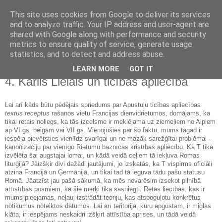
This site uses cookies from Google to deliver its services
Kristietības vēsture
and to analyze traffic. Your IP address and user-agent are
shared with Google along with performance and security
metrics to ensure quality of service, generate usage
statistics, and to detect and address abuse.
▼
LEARN MORE
GOT IT
4. Kārlis Lielais un ticības apliecība
Lai arī kāds būtu pēdējais spriedums par Apustuļu ticības apliecības
textus receptus
rašanos vietu Francijas dienvidrietumos, domājams, ka
tikai retais noliegs, ka tās izcelsme ir meklējama uz ziemeļiem no Alpiem
ap VI gs. beigām vai VII gs. Vienojušies par šo faktu, mums tagad ir
iespēja pievērsties vienlīdz svarīgai un ne mazāk sarežģītai problēmai –
kanonizāciju par vienīgo Rietumu baznīcas kristības apliecību. Kā T tika
izvēlēta šai augstajai lomai, un kādā veidā ceļiem tā iekļuva Romas
liturģijā? Jāizšķir divi dažādi jautājumi, jo izskatās, ka T vispirms oficiāli
atzina Francijā un Ģermānijā, un tikai tad tā ieguva tādu pašu statusu
Romā. Jāatzīst jau pašā sākumā, ka mēs nevarēsim izsekot pilnībā
attīstības posmiem, kā šie mērķi tika sasniegti. Retās liecības, kas ir
mums pieejamas, neļauj izstrādāt teoriju, kas atspoguļotu konkrētus
notikumus noteiktos datumos. Lai arī teritorija, kuru apgūstam, ir miglas
klāta, ir iespējams neskaidri izšķirt attīstība aprises, un tādā veidā