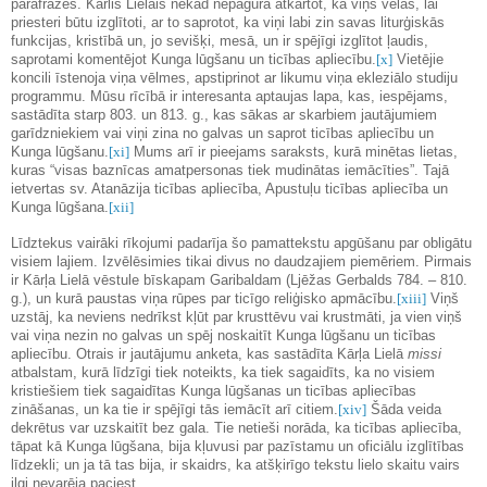
parafrāzes. Kārlis Lielais nekad nepagura atkārtot, ka viņš vēlas, lai
priesteri būtu izglītoti, ar to saprotot, ka viņi labi zin savas liturģiskās
funkcijas, kristībā un, jo sevišķi, mesā, un ir spējīgi izglītot ļaudis,
saprotami komentējot Kunga lūgšanu un ticības apliecību.
[x]
Vietējie
koncili īstenoja viņa vēlmes, apstiprinot ar likumu viņa ekleziālo studiju
programmu. Mūsu rīcībā ir interesanta aptaujas lapa, kas, iespējams,
sastādīta starp 803. un 813. g., kas sākas ar skarbiem jautājumiem
garīdzniekiem vai viņi zina no galvas un saprot ticības apliecību un
Kunga lūgšanu.
[xi]
Mums arī ir pieejams saraksts, kurā minētas lietas,
kuras “visas baznīcas amatpersonas tiek mudinātas iemācīties”. Tajā
ietvertas sv. Atanāzija ticības apliecība, Apustuļu ticības apliecība un
Kunga lūgšana.
[xii]
Līdztekus vairāki rīkojumi padarīja šo pamattekstu apgūšanu par obligātu
visiem lajiem. Izvēlēsimies tikai divus no daudzajiem piemēriem. Pirmais
ir Kārļa Lielā vēstule bīskapam Garibaldam (Ljēžas Gerbalds 784. – 810.
g.), un kurā paustas viņa rūpes par ticīgo reliģisko apmācību.
[xiii]
Viņš
uzstāj, ka neviens nedrīkst kļūt par krusttēvu vai krustmāti, ja vien viņš
vai viņa nezin no galvas un spēj noskaitīt Kunga lūgšanu un ticības
apliecību. Otrais ir jautājumu anketa, kas sastādīta Kārļa Lielā
missi
atbalstam, kurā līdzīgi tiek noteikts, ka tiek sagaidīts, ka no visiem
kristiešiem tiek sagaidītas Kunga lūgšanas un ticības apliecības
zināšanas, un ka tie ir spējīgi tās iemācīt arī citiem.
[xiv]
Šāda veida
dekrētus var uzskaitīt bez gala. Tie netieši norāda, ka ticības apliecība,
tāpat kā Kunga lūgšana, bija kļuvusi par pazīstamu un oficiālu izglītības
līdzekli; un ja tā tas bija, ir skaidrs, ka atšķirīgo tekstu lielo skaitu vairs
ilgi nevarēja paciest.