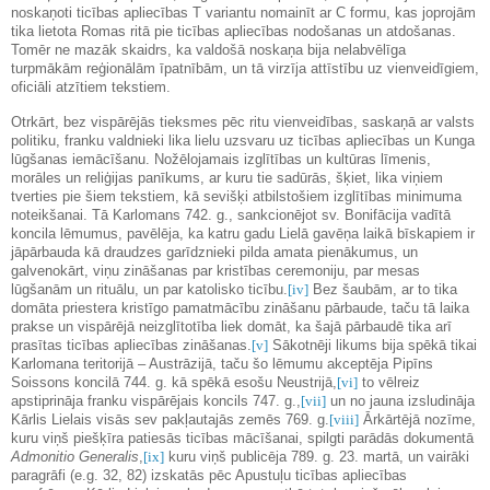
noskaņoti ticības apliecības T variantu nomainīt ar C formu, kas joprojām
tika lietota Romas ritā pie ticības apliecības nodošanas un atdošanas.
Tomēr ne mazāk skaidrs, ka valdošā noskaņa bija nelabvēlīga
turpmākām reģionālām īpatnībām, un tā virzīja attīstību uz vienveidīgiem,
oficiāli atzītiem tekstiem.
Otrkārt, bez vispārējās tieksmes pēc ritu vienveidības, saskaņā ar valsts
politiku, franku valdnieki lika lielu uzsvaru uz ticības apliecības un Kunga
lūgšanas iemācīšanu. Nožēlojamais izglītības un kultūras līmenis,
morāles un reliģijas panīkums, ar kuru tie sadūrās, šķiet, lika viņiem
tverties pie šiem tekstiem, kā sevišķi atbilstošiem izglītības minimuma
noteikšanai. Tā Karlomans 742. g., sankcionējot sv. Bonifācija vadītā
koncila lēmumus, pavēlēja, ka katru gadu Lielā gavēņa laikā bīskapiem ir
jāpārbauda kā draudzes garīdznieki pilda amata pienākumus, un
galvenokārt, viņu zināšanas par kristības ceremoniju, par mesas
lūgšanām un rituālu, un par katolisko ticību.
[iv]
Bez šaubām, ar to tika
domāta priestera kristīgo pamatmācību zināšanu pārbaude, taču tā laika
prakse un vispārējā neizglītotība liek domāt, ka šajā pārbaudē tika arī
prasītas ticības apliecības zināšanas.
[v]
Sākotnēji likums bija spēkā tikai
Karlomana teritorijā – Austrāzijā, taču šo lēmumu akceptēja Pipīns
Soissons koncilā 744. g. kā spēkā esošu Neustrijā,
[vi]
to vēlreiz
apstiprināja franku vispārējais koncils 747. g.,
[vii]
un no jauna izsludināja
Kārlis Lielais visās sev pakļautajās zemēs 769. g.
[viii]
Ārkārtējā nozīme,
kuru viņš piešķīra patiesās ticības mācīšanai, spilgti parādās dokumentā
Admonitio Generalis
,
[ix]
kuru viņš publicēja 789. g. 23. martā, un vairāki
paragrāfi (e.g. 32, 82) izskatās pēc Apustuļu ticības apliecības